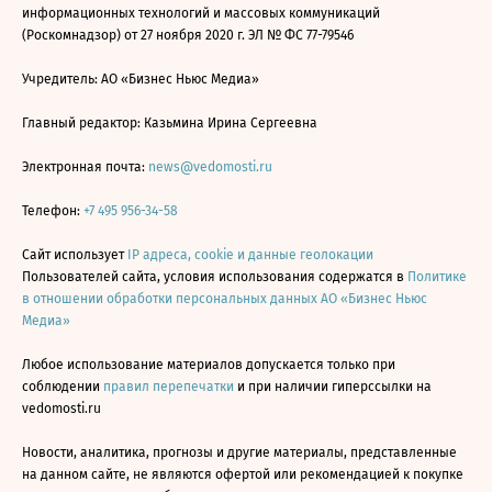
информационных технологий и массовых коммуникаций
(Роскомнадзор) от 27 ноября 2020 г. ЭЛ № ФС 77-79546
Учредитель: АО «Бизнес Ньюс Медиа»
Главный редактор: Казьмина Ирина Сергеевна
Электронная почта:
news@vedomosti.ru
Телефон:
+7 495 956-34-58
Сайт использует
IP адреса, cookie и данные геолокации
Пользователей сайта, условия использования содержатся в
Политике
в отношении обработки персональных данных АО «Бизнес Ньюс
Медиа»
Любое использование материалов допускается только при
соблюдении
правил перепечатки
и при наличии гиперссылки на
vedomosti.ru
Новости, аналитика, прогнозы и другие материалы, представленные
на данном сайте, не являются офертой или рекомендацией к покупке