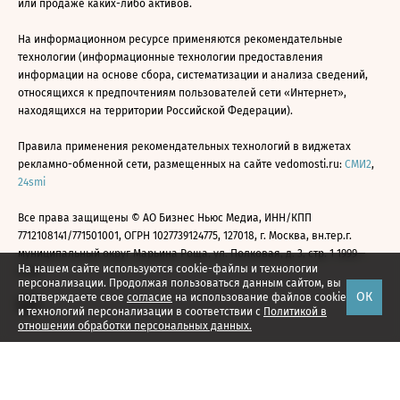
или продаже каких-либо активов.
На информационном ресурсе применяются рекомендательные
технологии (информационные технологии предоставления
информации на основе сбора, систематизации и анализа сведений,
относящихся к предпочтениям пользователей сети «Интернет»,
находящихся на территории Российской Федерации).
Правила применения рекомендательных технологий в виджетах
рекламно-обменной сети, размещенных на сайте vedomosti.ru:
СМИ2
,
24smi
Все права защищены © АО Бизнес Ньюс Медиа, ИНН/КПП
7712108141/771501001, ОГРН 1027739124775, 127018, г. Москва, вн.тер.г.
муниципальный округ Марьина Роща, ул. Полковая, д. 3, стр. 1 1999—
На нашем сайте используются cookie-файлы и технологии
2026
персонализации. Продолжая пользоваться данным сайтом, вы
ОК
подтверждаете свое
согласие
на использование файлов cookie
и технологий персонализации в соответствии с
Политикой в
отношении обработки персональных данных.