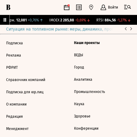
Войти
Y Бирж.
12,081
+0,76%
↑
IMOEX
2 285,88
-0,69%
↓
RTSI
884,56
-1,27%
↓
Ситуация на топливном рынке: меры, динамика, прогнозы
Выб
Наши проекты
Подписка
ВЕДЫ
Реклама
Город
РФРИТ
Аналитика
Справочник компаний
Промышленность
Подписка для юр.лиц
Наука
О компании
Здоровье
Редакция
Конференции
Менеджмент