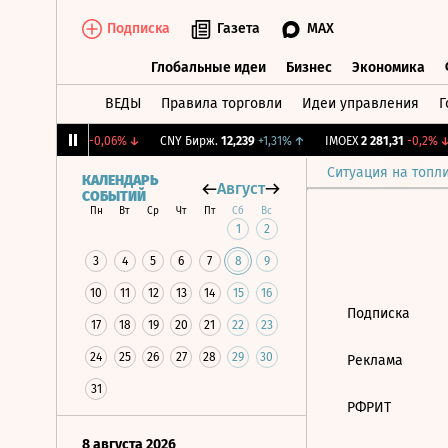
Подписка
Газета
MAX
Глобальные идеи
Бизнес
Экономика
ВЕДЫ
Правила торговли
Идеи управления
Г
Глобальные идеи
Бизнес
Экономик
RGBI
115,17
-0,06%
↓
CNY Бирж.
12,239
+1,31%
↑
IMOEX
2 281,31
-0,2%
↓
Ситуация на топл
КАЛЕНДАРЬ
Август
СОБЫТИЙ
Пн
Вт
Ср
Чт
Пт
Сб
Вс
1
2
3
4
5
6
7
8
9
10
11
12
13
14
15
16
Подписка
17
18
19
20
21
22
23
24
25
26
27
28
29
30
Реклама
31
РФРИТ
8 августа 2026