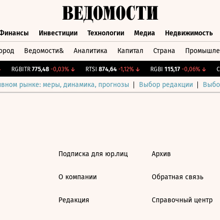
Финансы
Инвестиции
Технологии
Медиа
Недвижимость
ород
Ведомости&
Аналитика
Капитал
Страна
Промышле
а
Финансы
Инвестиции
Технологии
Медиа
Недвижимос
RGBITR
775,48
-0,03%
↓
RTSI
874,64
-1,12%
↓
RGBI
115,17
-0,06%
↓
CN
ивном рынке: меры, динамика, прогнозы
Выбор редакции
Выбо
Подписка для юр.лиц
Архив
О компании
Обратная связь
Редакция
Справочный центр