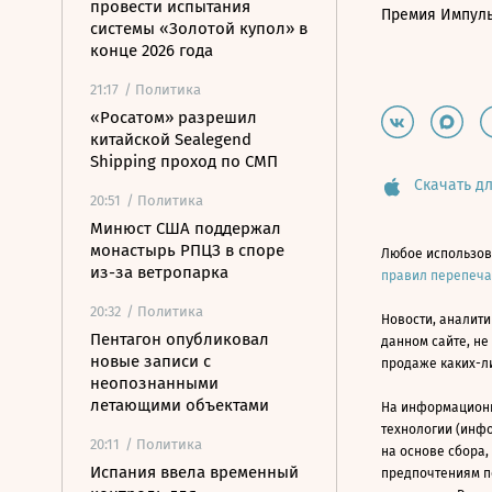
провести испытания
Премия Импул
системы «Золотой купол» в
конце 2026 года
21:17
/ Политика
«Росатом» разрешил
китайской Sealegend
Shipping проход по СМП
Скачать дл
20:51
/ Политика
Минюст США поддержал
монастырь РПЦЗ в споре
Любое использов
из-за ветропарка
правил перепеч
20:32
/ Политика
Новости, аналити
Пентагон опубликовал
данном сайте, не
новые записи с
продаже каких-л
неопознанными
летающими объектами
На информацион
технологии (инф
20:11
/ Политика
на основе сбора,
Испания ввела временный
предпочтениям п