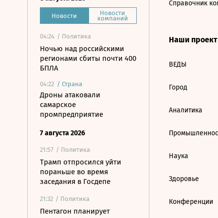
Справочник ко
Новости
Новости
компаний
04:24
/ Политика
Наши проек
Ночью над российскими
регионами сбиты почти 400
ВЕДЫ
БПЛА
04:22
/
Страна
Город
Дроны атаковали
самарское
Аналитика
промпредприятие
7 августа 2026
Промышленнос
21:57
/ Политика
Наука
Трамп отпросился уйти
пораньше во время
Здоровье
заседания в Госдепе
21:32
/ Политика
Конференции
Пентагон планирует