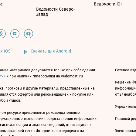
ьс
Ведомости Юг
Ведомости Северо-
Запад
я iOS
Скачать для Android
ание материалов допускается только при соблюдении
Сетевое изд
атки
и при наличии гиперссылки на vedomosti.ru
Решение Фе
ка, прогнозы и другие материалы, представленные на
информацио
 являются офертой или рекомендацией к покупке или
от 27 ноября
ибо активов.
Учредитель
ном ресурсе применяются рекомендательные
ормационные технологии предоставления информации
Главный ре
 систематизации и анализа сведений, относящихся к
ользователей сети «Интернет», находящихся на
Электронна