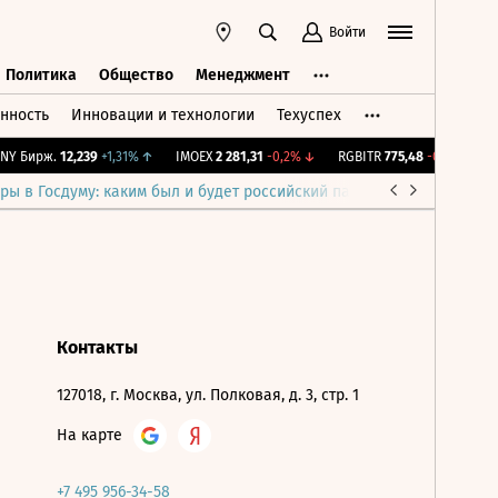
Войти
Политика
Общество
Менеджмент
нность
Инновации и технологии
Техуспех
ть
Политика
Общество
Менеджмент
Y Бирж.
12,239
+1,31%
↑
IMOEX
2 281,31
-0,2%
↓
RGBITR
775,48
-0,03%
↓
ры в Госдуму: каким был и будет российский парламент
Война н
Контакты
127018, г. Москва, ул. Полковая, д. 3, стр. 1
На карте
+7 495 956-34-58