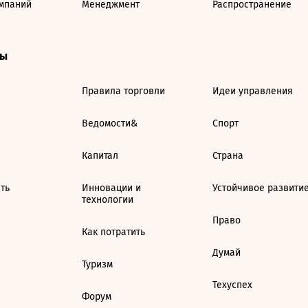
мпаний
Менеджмент
Распространение
ты
Правила торговли
Идеи управления
Ведомости&
Спорт
Капитал
Страна
ть
Инновации и
Устойчивое развити
технологии
Право
Как потратить
Думай
Туризм
Техуспех
Форум