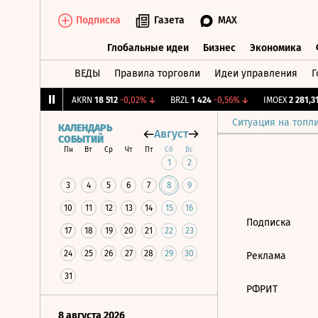
Подписка
Газета
MAX
Глобальные идеи
Бизнес
Экономика
ВЕДЫ
Правила торговли
Идеи управления
Г
Глобальные идеи
Бизнес
Экономик
,239
+1,31%
↑
AKRN
18 512
-0,02%
↓
BRZL
1 424
-0,56%
↓
IMOEX
2 281,31
Ситуация на топл
КАЛЕНДАРЬ
Август
СОБЫТИЙ
Пн
Вт
Ср
Чт
Пт
Сб
Вс
1
2
3
4
5
6
7
8
9
10
11
12
13
14
15
16
Подписка
17
18
19
20
21
22
23
24
25
26
27
28
29
30
Реклама
31
РФРИТ
8 августа 2026