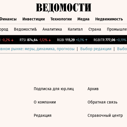
Финансы
Инвестиции
Технологии
Медиа
Недвижимость
ород
Ведомости&
Аналитика
Капитал
Страна
Промышле
а
Финансы
Инвестиции
Технологии
Медиа
Недвижимос
-0,2%
↓
RTSI
874,64
-1,12%
↓
RGBI
115,29
+0,1%
↑
RGBITR
777,06
+0,19%
ивном рынке: меры, динамика, прогнозы
Выбор редакции
Выбо
Подписка для юр.лиц
Архив
О компании
Обратная связь
Редакция
Справочный центр