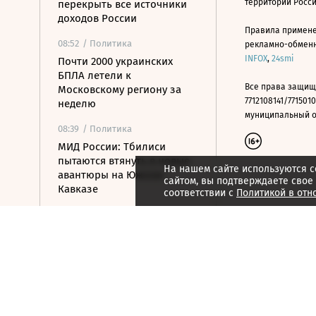
территории Росс
перекрыть все источники
доходов России
Правила примене
08:52
/ Политика
рекламно-обменно
INFOX
,
24smi
Почти 2000 украинских
БПЛА летели к
Все права защищ
Московскому региону за
7712108141/7715010
неделю
муниципальный окр
08:39
/ Политика
МИД России: Тбилиси
пытаются втянуть в новые
На нашем сайте используются c
авантюры на Южном
сайтом, вы подтверждаете свое
Кавказе
соответствии с
Политикой в отн
08:16
/ Финансы
Банки с марта будут
блокировать переводы при
обнаружении
вредоносного ПО
07:58
/
Страна
Белгородец погиб в