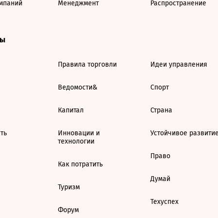
мпаний
Менеджмент
Распространение
ты
Правила торговли
Идеи управления
Ведомости&
Спорт
Капитал
Страна
ть
Инновации и
Устойчивое развити
технологии
Право
Как потратить
Думай
Туризм
Техуспех
Форум