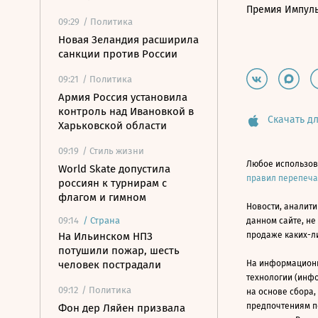
Премия Импул
09:29
/ Политика
Новая Зеландия расширила
санкции против России
09:21
/ Политика
Армия Россия установила
контроль над Ивановкой в
Скачать дл
Харьковской области
09:19
/ Стиль жизни
Любое использов
World Skate допустила
правил перепеч
россиян к турнирам с
флагом и гимном
Новости, аналити
09:14
/
Страна
данном сайте, не
На Ильинском НПЗ
продаже каких-л
потушили пожар, шесть
человек пострадали
На информацион
технологии (инф
09:12
/ Политика
на основе сбора,
предпочтениям п
Фон дер Ляйен призвала