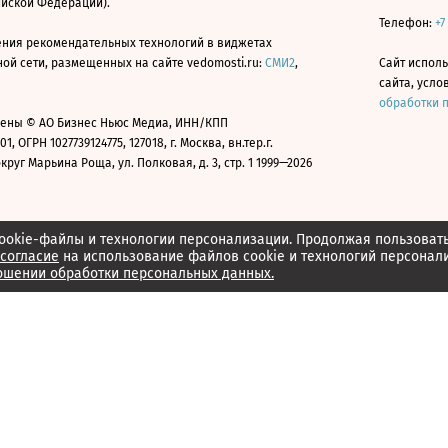
ийской Федерации).
Телефон:
+7
ния рекомендательных технологий в виджетах
й сети, размещенных на сайте vedomosti.ru:
СМИ2
,
Сайт испол
сайта, усл
обработки 
ены © АО Бизнес Ньюс Медиа, ИНН/КПП
01, ОГРН 1027739124775, 127018, г. Москва, вн.тер.г.
уг Марьина Роща, ул. Полковая, д. 3, стр. 1 1999—2026
ookie-файлы и технологии персонализации. Продолжая пользоват
согласие
на использование файлов cookie и технологий персонал
ошении обработки персональных данных.