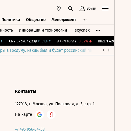
Войти
Политика
Общество
Менеджмент
нность
Инновации и технологии
Техуспех
ть
Политика
Общество
Менеджмент
↑
CNY Бирж.
12,239
+1,31%
↑
AKRN
18 512
-0,02%
↓
BRZL
1 424
-0,56%
↓
ры в Госдуму: каким был и будет российский парламент
Война н
Контакты
127018, г. Москва, ул. Полковая, д. 3, стр. 1
На карте
+7 495 956-34-58