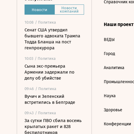
Справочник ко
Новости
Новости
компаний
10:08
/ Политика
Наши проек
Сенат США утвердил
бывшего адвоката Трампа
ВЕДЫ
Тодда Бланша на пост
генпрокурора
Город
10:03
/ Политика
Сына экс-премьера
Аналитика
Армении задержали по
делу об убийстве
Промышленнос
09:46
/ Политика
Наука
Вучич и Зеленский
встретились в Белграде
Здоровье
09:43
/ Политика
За сутки ПВО сбила восемь
Конференции
крылатых ракет и 828
беспилотников