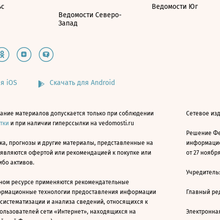
ьс
Ведомости Юг
Ведомости Северо-
Запад
я iOS
Скачать для Android
ание материалов допускается только при соблюдении
Сетевое изд
атки
и при наличии гиперссылки на vedomosti.ru
Решение Фе
ка, прогнозы и другие материалы, представленные на
информацио
 являются офертой или рекомендацией к покупке или
от 27 ноября
ибо активов.
Учредитель
ном ресурсе применяются рекомендательные
ормационные технологии предоставления информации
Главный ре
 систематизации и анализа сведений, относящихся к
ользователей сети «Интернет», находящихся на
Электронна