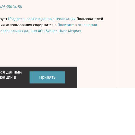
 495 956-34-58
ьзует
IP адреса, cookie и данные геолокации
Пользователей
овия использования содержатся в
Политике в отношении
персональных данных АО «Бизнес Ньюс Медиа»
ься данным
Принять
изации в