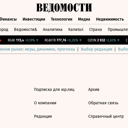
Финансы
Инвестиции
Технологии
Медиа
Недвижимость
ород
Ведомости&
Аналитика
Капитал
Страна
Промышле
а
Финансы
Инвестиции
Технологии
Медиа
Недвижимос
RGBI
115,4
+0,19%
↑
RGBITR
777,76
+0,28%
↑
OZON
2 932
+2,63%
↑
CN
ивном рынке: меры, динамика, прогнозы
Выбор редакции
Выбо
Подписка для юр.лиц
Архив
О компании
Обратная связь
Редакция
Справочный центр