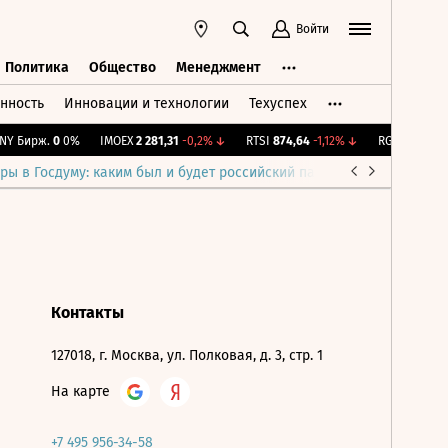
Войти
Политика
Общество
Менеджмент
нность
Инновации и технологии
Техуспех
ть
Политика
Общество
Менеджмент
Y Бирж.
0
0%
IMOEX
2 281,31
-0,2%
↓
RTSI
874,64
-1,12%
↓
RGBI
115,4
+0,
ры в Госдуму: каким был и будет российский парламент
Война н
Контакты
127018, г. Москва, ул. Полковая, д. 3, стр. 1
На карте
+7 495 956-34-58