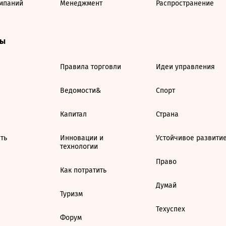
мпаний
Менеджмент
Распространение
ты
Правила торговли
Идеи управления
Ведомости&
Спорт
Капитал
Страна
ть
Инновации и
Устойчивое развити
технологии
Право
Как потратить
Думай
Туризм
Техуспех
Форум