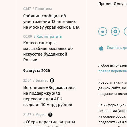
Премия Импул
03:17
/ Политика
Собянин сообщил об
уничтожении 13 летевших
на Москву украинских БПЛА
00:09
/
Как потратить
Колесо сансары:
Скачать дл
масштабная выставка об
искусстве буддийской
России
Любое использов
9 августа 2026
правил перепеч
22:04
/ Бизнес
Новости, аналити
Источники «Ведомостей»:
данном сайте, не
на поддержку ж/д
продаже каких-л
перевозок для АПК
выделят 10 млрд рублей
На информацион
технологии (инф
21:57
/ Медиа
на основе сбора,
«Сбер» нарастил затраты
предпочтениям п