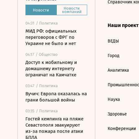
Справочник ко
Новости
Новости
компаний
04:31
/ Политика
Наши проек
МИД РФ: официальных
переговоров с ФРГ по
ВЕДЫ
Украине не было и нет
04:17
/ Общество
Город
Доступ к мобильному и
домашнему интернету
Аналитика
ограничат на Камчатке
Промышленнос
03:47
/ Политика
Вучич: Европа оказалась на
Наука
грани большой войны
03:35
/ Политика
Здоровье
Гостей кемпинга на пляже
Севастополя эвакуируют
Конференции
из-за пожара после атаки
БПЛА