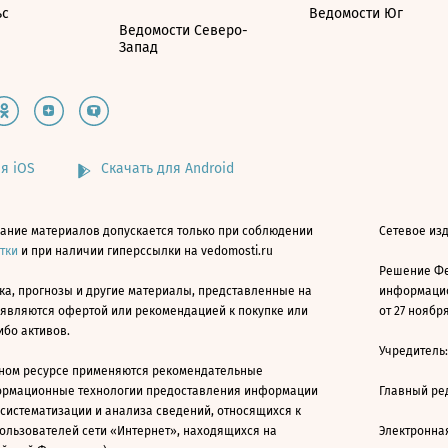
ьс
Ведомости Юг
Ведомости Северо-
Запад
я iOS
Скачать для Android
ание материалов допускается только при соблюдении
Сетевое изд
атки
и при наличии гиперссылки на vedomosti.ru
Решение Фе
ка, прогнозы и другие материалы, представленные на
информацио
 являются офертой или рекомендацией к покупке или
от 27 ноября
ибо активов.
Учредитель
ном ресурсе применяются рекомендательные
ормационные технологии предоставления информации
Главный ре
 систематизации и анализа сведений, относящихся к
ользователей сети «Интернет», находящихся на
Электронна