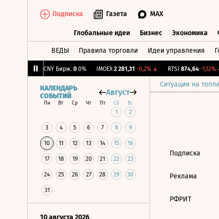
Подписка
Газета
MAX
Глобальные идеи
Бизнес
Экономика
ВЕДЫ
Правила торговли
Идеи управления
Г
Глобальные идеи
Бизнес
Экономик
32
+2,63%
↑
CNY Бирж.
0
0%
IMOEX
2 281,31
-0,2%
↓
RTSI
874,64
-1,12%
↓
Ситуация на топл
КАЛЕНДАРЬ
Август
СОБЫТИЙ
Пн
Вт
Ср
Чт
Пт
Сб
Вс
1
2
3
4
5
6
7
8
9
10
11
12
13
14
15
16
Подписка
17
18
19
20
21
22
23
24
25
26
27
28
29
30
Реклама
31
РФРИТ
10 августа 2026