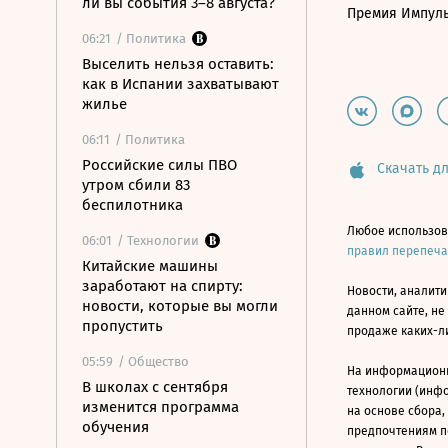
ли вы события 3–8 августа?
Премия Импул
06:21
/ Политика
Выселить нельзя оставить:
как в Испании захватывают
жилье
06:11
/ Политика
Российские силы ПВО
Скачать дл
утром сбили 83
беспилотника
Любое использов
06:01
/ Технологии
правил перепеч
Китайские машины
заработают на спирту:
Новости, аналити
новости, которые вы могли
данном сайте, не
пропустить
продаже каких-л
05:59
/ Общество
На информацион
В школах с сентября
технологии (инф
изменится программа
на основе сбора,
обучения
предпочтениям п