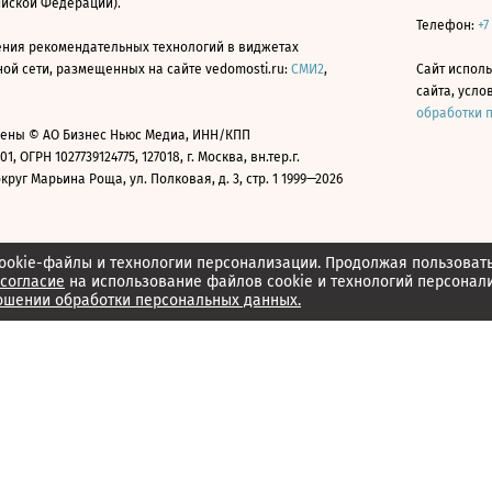
ийской Федерации).
Телефон:
+7
ния рекомендательных технологий в виджетах
й сети, размещенных на сайте vedomosti.ru:
СМИ2
,
Сайт испол
сайта, усл
обработки 
ены © АО Бизнес Ньюс Медиа, ИНН/КПП
01, ОГРН 1027739124775, 127018, г. Москва, вн.тер.г.
уг Марьина Роща, ул. Полковая, д. 3, стр. 1 1999—2026
ookie-файлы и технологии персонализации. Продолжая пользоват
согласие
на использование файлов cookie и технологий персонал
ошении обработки персональных данных.