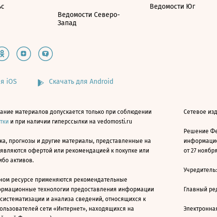
ьс
Ведомости Юг
Ведомости Северо-
Запад
я iOS
Скачать для Android
ание материалов допускается только при соблюдении
Сетевое изд
атки
и при наличии гиперссылки на vedomosti.ru
Решение Фе
ка, прогнозы и другие материалы, представленные на
информацио
 являются офертой или рекомендацией к покупке или
от 27 ноября
ибо активов.
Учредитель
ном ресурсе применяются рекомендательные
ормационные технологии предоставления информации
Главный ре
 систематизации и анализа сведений, относящихся к
ользователей сети «Интернет», находящихся на
Электронна