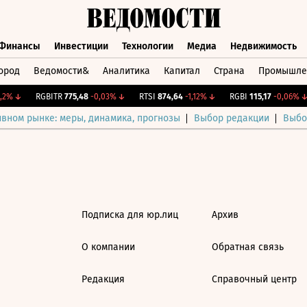
Финансы
Инвестиции
Технологии
Медиа
Недвижимость
ород
Ведомости&
Аналитика
Капитал
Страна
Промышле
а
Финансы
Инвестиции
Технологии
Медиа
Недвижимос
2%
↓
RGBITR
775,48
-0,03%
↓
RTSI
874,64
-1,12%
↓
RGBI
115,17
-0,06%
↓
ивном рынке: меры, динамика, прогнозы
Выбор редакции
Выбо
Подписка для юр.лиц
Архив
О компании
Обратная связь
Редакция
Справочный центр