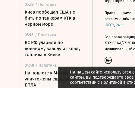
территории Росс
05:39
/ Политика
Киев пообещал США не
Правила примене
бить по танкерам КТК в
рекламно-обменно
Черном море
INFOX
,
24smi
05:15
/ Политика
Все права защищ
ВС РФ ударили по
7712108141/7715010
военному заводу и складу
муниципальный окр
топлива в Киеве
04:48
/ Политика
На нашем сайте используются c
На подлете к Москве
сайтом, вы подтверждаете свое
уничтожены еще шесть
соответствии с
Политикой в отн
БПЛА
04:32
/ Общество
С царским размахом: от
пушки до бомбы
04:31
/ Стиль жизни
Так ли это: троянский конь
был военной хитростью