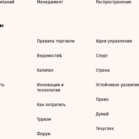
мпаний
Менеджмент
Распространение
ты
Правила торговли
Идеи управления
Ведомости&
Спорт
Капитал
Страна
ть
Инновации и
Устойчивое развити
технологии
Право
Как потратить
Думай
Туризм
Техуспех
Форум