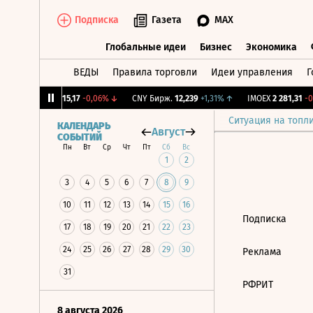
Подписка
Газета
MAX
Глобальные идеи
Бизнес
Экономика
ВЕДЫ
Правила торговли
Идеи управления
Г
Глобальные идеи
Бизнес
Экономик
12%
↓
RGBI
115,17
-0,06%
↓
CNY Бирж.
12,239
+1,31%
↑
IMOEX
2 281,31
-0,
Ситуация на топл
КАЛЕНДАРЬ
Август
СОБЫТИЙ
Пн
Вт
Ср
Чт
Пт
Сб
Вс
1
2
3
4
5
6
7
8
9
10
11
12
13
14
15
16
Подписка
17
18
19
20
21
22
23
24
25
26
27
28
29
30
Реклама
31
РФРИТ
8 августа 2026