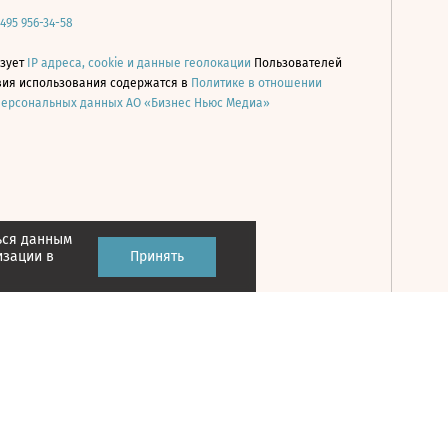
 495 956-34-58
ьзует
IP адреса, cookie и данные геолокации
Пользователей
овия использования содержатся в
Политике в отношении
персональных данных АО «Бизнес Ньюс Медиа»
ься данным
Принять
изации в