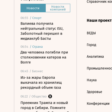
Справочник ко
Новости
Новости
компаний
06:55
/
Спорт
Наши проек
Валиева получила
нейтральный статус ISU,
ВЕДЫ
Заболотный перешел в
медиаклуб Басты
Город
06:54
/
Страна
Два человека погибли при
Аналитика
столкновении катеров на
Волге
Промышленнос
06:45
/ Бизнес
Из-за жары Европа
Наука
выкачала из хранилищ
рекордный объем газа
Здоровье
06:22
/ Общество
Преемник Трампа и новый
Конференции
город в Сибири. Помните