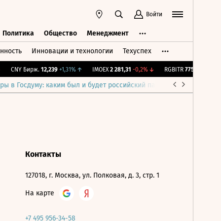
Войти
Политика
Общество
Менеджмент
нность
Инновации и технологии
Техуспех
ть
Политика
Общество
Менеджмент
CNY Бирж.
12,239
+1,31%
↑
IMOEX
2 281,31
-0,2%
↓
RGBITR
775,48
-0,03%
ры в Госдуму: каким был и будет российский парламент
Война н
Контакты
127018, г. Москва, ул. Полковая, д. 3, стр. 1
На карте
+7 495 956-34-58