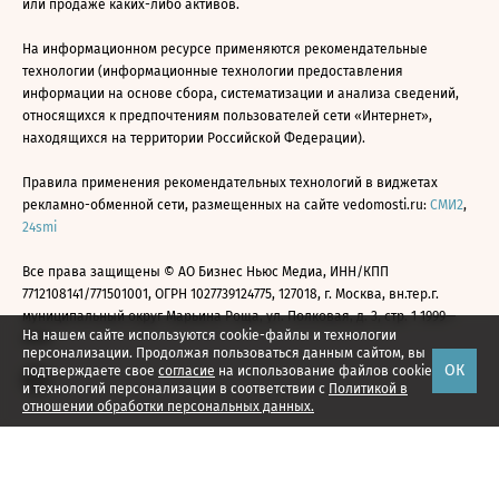
или продаже каких-либо активов.
На информационном ресурсе применяются рекомендательные
технологии (информационные технологии предоставления
информации на основе сбора, систематизации и анализа сведений,
относящихся к предпочтениям пользователей сети «Интернет»,
находящихся на территории Российской Федерации).
Правила применения рекомендательных технологий в виджетах
рекламно-обменной сети, размещенных на сайте vedomosti.ru:
СМИ2
,
24smi
Все права защищены © АО Бизнес Ньюс Медиа, ИНН/КПП
7712108141/771501001, ОГРН 1027739124775, 127018, г. Москва, вн.тер.г.
муниципальный округ Марьина Роща, ул. Полковая, д. 3, стр. 1 1999—
На нашем сайте используются cookie-файлы и технологии
2026
персонализации. Продолжая пользоваться данным сайтом, вы
ОК
подтверждаете свое
согласие
на использование файлов cookie
и технологий персонализации в соответствии с
Политикой в
отношении обработки персональных данных.