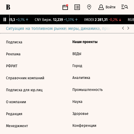
Войти
GBI
115,3
+0,1%
↑
CNY Бирж.
12,239
+1,31%
↑
IMOEX
2 281,31
-0,2%
↓
RGBI
Ситуация на топливном рынке: меры, динамика, прогнозы
Выб
Наши проекты
Подписка
ВЕДЫ
Реклама
Город
РФРИТ
Аналитика
Справочник компаний
Промышленность
Подписка для юр.лиц
Наука
О компании
Здоровье
Редакция
Конференции
Менеджмент