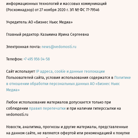
информационных технологий и массовых коммуникаций
(Роскомнадзор) от 27 ноября 2020 г. ЭЛ № ФС 77-79546
Учредитель: АО «Бизнес Ньюс Медиа»
Главный редактор: Казьмина Ирина Сергеевна
Электронная почта:
news@vedomosti.ru
Телефон:
+7 495 956-34-58
Сайт использует
IP адреса, cookie и данные геолокации
Пользователей сайта, условия использования содержатся в
Политике
в отношении обработки персональных данных АО «Бизнес Ньюс
Медиа»
Любое использование материалов допускается только при
соблюдении
правил перепечатки
и при наличии гиперссылки на
vedomosti.ru
Новости, аналитика, прогнозы и другие материалы, представленные
на данном сайте, не являются офертой или рекомендацией к покупке