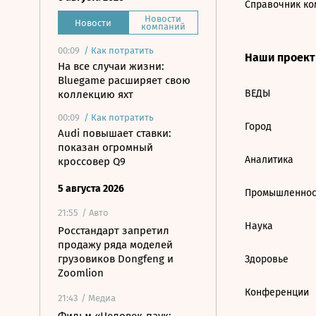
Справочник ко
Новости
Новости
компаний
00:09
/
Как потратить
Наши проек
На все случаи жизни:
Bluegame расширяет свою
ВЕДЫ
коллекцию яхт
00:09
/
Как потратить
Город
Audi повышает ставки:
показан огромный
Аналитика
кроссовер Q9
5 августа 2026
Промышленнос
21:55
/ Авто
Наука
Росстандарт запретил
продажу ряда моделей
грузовиков Dongfeng и
Здоровье
Zoomlion
Конференции
21:43
/ Медиа