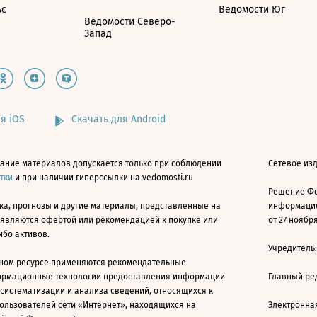
ьс
Ведомости Юг
Ведомости Северо-
Запад
я iOS
Скачать для Android
ание материалов допускается только при соблюдении
Сетевое изд
атки
и при наличии гиперссылки на vedomosti.ru
Решение Фе
ка, прогнозы и другие материалы, представленные на
информацио
 являются офертой или рекомендацией к покупке или
от 27 ноября
ибо активов.
Учредитель
ном ресурсе применяются рекомендательные
ормационные технологии предоставления информации
Главный ре
 систематизации и анализа сведений, относящихся к
ользователей сети «Интернет», находящихся на
Электронна