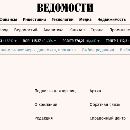
Финансы
Инвестиции
Технологии
Медиа
Недвижимость
ород
Ведомости&
Аналитика
Капитал
Страна
Промышле
а
Финансы
Инвестиции
Технологии
Медиа
Недвижимос
+1,68%
↑
RGBI
115,37
+0,43%
↑
RGBITR
776,27
+0,44%
↑
TRNFP
1 112,2
+1
ивном рынке: меры, динамика, прогнозы
Выбор редакции
Выбо
Подписка для юр.лиц
Архив
О компании
Обратная связь
Редакция
Справочный центр