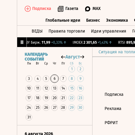
Подписка
Газета
MAX
Глобальные идеи
Бизнес
Экономика
ВЕДЫ
Правила торговли
Идеи управления
Г
Глобальные идеи
Бизнес
Экономик
+1,02%
↑
CNY Бирж.
11,99
+0,33%
↑
IMOEX
2 301,65
+1,43%
↑
RTSI
895,93
Ситуация на топл
КАЛЕНДАРЬ
Август
СОБЫТИЙ
Пн
Вт
Ср
Чт
Пт
Сб
Вс
1
2
3
4
5
6
7
8
9
10
11
12
13
14
15
16
Подписка
17
18
19
20
21
22
23
24
25
26
27
28
29
30
Реклама
31
РФРИТ
6 августа 2026