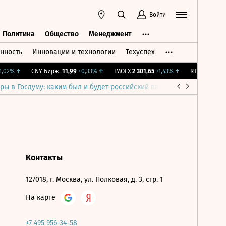
Войти
Политика
Общество
Менеджмент
нность
Инновации и технологии
Техуспех
ть
Политика
Общество
Менеджмент
,02%
↑
CNY Бирж.
11,99
+0,33%
↑
IMOEX
2 301,65
+1,43%
↑
RTSI
895,93
+1
ры в Госдуму: каким был и будет российский парламент
Война н
Контакты
127018, г. Москва, ул. Полковая, д. 3, стр. 1
На карте
+7 495 956-34-58