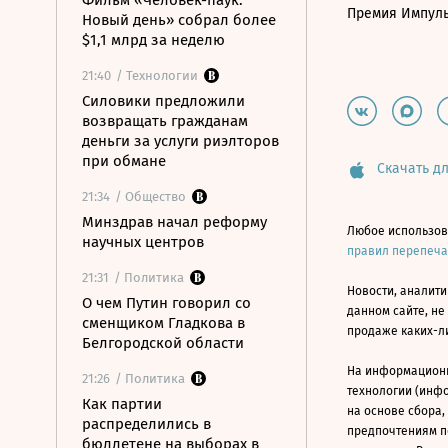
Фильм «Человек-паук:
Премия Импул
Новый день» собрал более
$1,1 млрд за неделю
21:40
/ Технологии
Силовики предложили
возвращать гражданам
деньги за услуги риэлторов
при обмане
Скачать дл
21:34
/ Общество
Минздрав начал реформу
Любое использов
научных центров
правил перепеч
21:31
/ Политика
Новости, аналити
О чем Путин говорил со
данном сайте, не
сменщиком Гладкова в
продаже каких-л
Белгородской области
На информацион
21:26
/ Политика
технологии (инф
Как партии
на основе сбора,
распределились в
предпочтениям п
бюллетене на выборах в