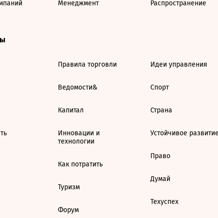
мпаний
Менеджмент
Распространение
ты
Правила торговли
Идеи управления
Ведомости&
Спорт
Капитал
Страна
ть
Инновации и
Устойчивое развити
технологии
Право
Как потратить
Думай
Туризм
Техуспех
Форум