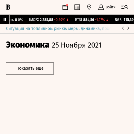
Войти
 Бирж.
0
0%
IMOEX
2 285,88
-0,69%
↓
RTSI
884,56
-1,27%
↓
RGBI
115,39
+
Ситуация на топливном рынке: меры, динамика, прогнозы
Выб
Экономика
25 Ноября 2021
Показать еще