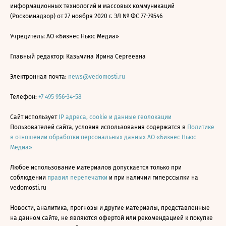
информационных технологий и массовых коммуникаций
(Роскомнадзор) от 27 ноября 2020 г. ЭЛ № ФС 77-79546
Учредитель: АО «Бизнес Ньюс Медиа»
Главный редактор: Казьмина Ирина Сергеевна
Электронная почта:
news@vedomosti.ru
Телефон:
+7 495 956-34-58
Сайт использует
IP адреса, cookie и данные геолокации
Пользователей сайта, условия использования содержатся в
Политике
в отношении обработки персональных данных АО «Бизнес Ньюс
Медиа»
Любое использование материалов допускается только при
соблюдении
правил перепечатки
и при наличии гиперссылки на
vedomosti.ru
Новости, аналитика, прогнозы и другие материалы, представленные
на данном сайте, не являются офертой или рекомендацией к покупке