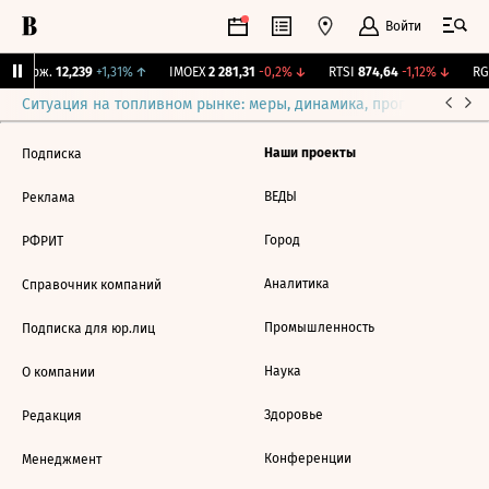
Войти
Y Бирж.
12,239
+1,31%
↑
IMOEX
2 281,31
-0,2%
↓
RTSI
874,64
-1,12%
↓
RGB
Ситуация на топливном рынке: меры, динамика, прогнозы
Выб
Наши проекты
Подписка
ВЕДЫ
Реклама
Город
РФРИТ
Аналитика
Справочник компаний
Промышленность
Подписка для юр.лиц
Наука
О компании
Здоровье
Редакция
Конференции
Менеджмент