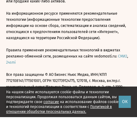
или продаже каких-либо активов.
На информационном ресурсе применяются рекомендательные
технологии (информационные технологии предоставления
информации на основе сбора, систематизации и анализа сведений,
относящихся к предпочтениям пользователей сети «Интернет»,
находящихся на территории Российской Федерации).
Правила применения рекомендательных технологий в виджетах
рекламно-обменной сети, размещенных на сайте vedomosti.ru:
СМИ2
,
24smi
Все права защищены © АО Бизнес Ньюс Медиа, ИНН/КПП
7712108141/771501001, ОГРН 1027739124775, 127018, г. Москва, вн.тер.г.
муниципальный округ Марьина Роща, ул. Полковая, д. 3, стр. 1 1999—
На нашем сайте используются cookie-файлы и технологии
2026
персонализации. Продолжая пользоваться данным сайтом, вы
ОК
подтверждаете свое
согласие
на использование файлов cookie
и технологий персонализации в соответствии с
Политикой в
отношении обработки персональных данных.