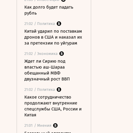
Как долго будет падать
рубль
21:02
/ Политика
Китай ударил по поставкам
дронов в США и наказал их
за претензии по уйгурам
21:02
/ Экономика
Ждет ли Сирию под
властью аш-Шараа
обещанный МВФ
двузначный рост ВВП
21:02
/ Политика
Какое сотрудничество
продолжают внутренние
спецслужбы США, России и
Китая
21:01
/ Мнения