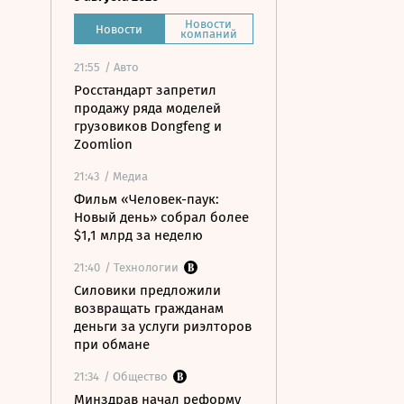
Новости
Новости
компаний
21:55
/ Авто
Росстандарт запретил
продажу ряда моделей
грузовиков Dongfeng и
Zoomlion
21:43
/ Медиа
Фильм «Человек-паук:
Новый день» собрал более
$1,1 млрд за неделю
21:40
/ Технологии
Силовики предложили
возвращать гражданам
деньги за услуги риэлторов
при обмане
21:34
/ Общество
Минздрав начал реформу