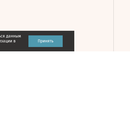
ься данным
Принять
изации в