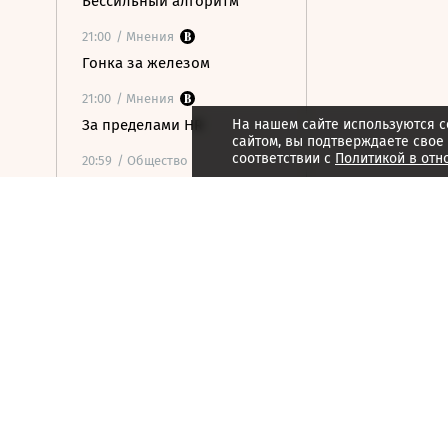
Бессильный алгоритм
21:00
/ Мнения
Гонка за железом
21:00
/ Мнения
За пределами HR
На нашем сайте используются c
сайтом, вы подтверждаете свое
соответствии с
Политикой в отн
20:59
/ Общество
В ООН предупредили о
риске роста числа
голодающих из-за
феномена Эль-Ниньо
20:34
/
Страна
Мужчина погиб при атаке
беспилотника на частный
дом в Курской области
20:14
/ Политика
Захарова обвинила
Макрона в призывах к
терактам против мирных