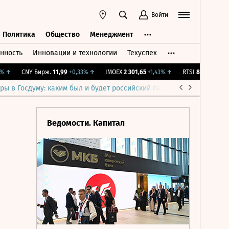
Войти
Политика
Общество
Менеджмент
нность
Инновации и технологии
Техуспех
ть
Политика
Общество
Менеджмент
↑
CNY Бирж.
11,99
+0,33%
↑
IMOEX
2 301,65
+1,43%
↑
RTSI
895,93
+1,68%
ры в Госдуму: каким был и будет российский парламент
Война н
Ведомости. Капитал