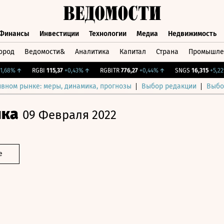
Финансы
Инвестиции
Технологии
Медиа
Недвижимость
ород
Ведомости&
Аналитика
Капитал
Страна
Промышле
а
Финансы
Инвестиции
Технологии
Медиа
Недвижимос
8%
↑
RGBI
115,37
+0,43%
↑
RGBITR
776,27
+0,44%
↑
SNGS
16,315
+5,22%
ивном рынке: меры, динамика, прогнозы
Выбор редакции
Выбо
ика
09 Февраля 2022
е