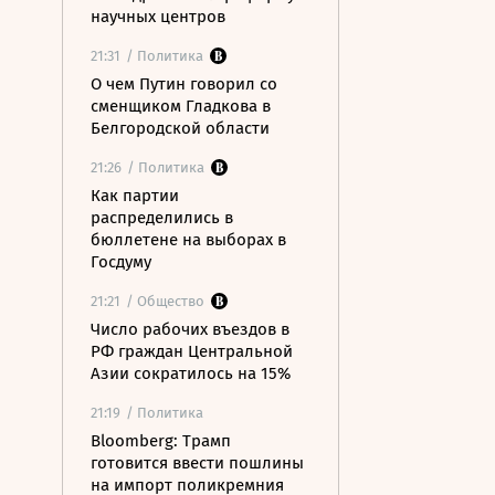
научных центров
21:31
/ Политика
О чем Путин говорил со
сменщиком Гладкова в
Белгородской области
21:26
/ Политика
Как партии
распределились в
бюллетене на выборах в
Госдуму
21:21
/ Общество
Число рабочих въездов в
РФ граждан Центральной
Азии сократилось на 15%
21:19
/ Политика
Bloomberg: Трамп
готовится ввести пошлины
на импорт поликремния