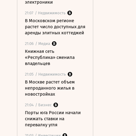
электроники
21:07
/ Недвижимость
В Московском регионе
растет число доступных для
аренды элитных коттеджей
21:06
/ Медиа
Книжная сеть
«Республика» сменила
владельцев
21:05
/ Недвижимость
В Москве растет объем
непроданного жилья в
новостройках
21:04
/ Бизнес
Порты юга России начали
снижать ставки на
перевалку угля
21:03
/ Инвестиции