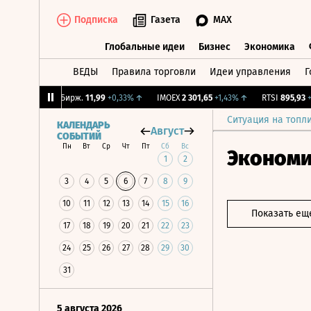
Подписка
Газета
MAX
Глобальные идеи
Бизнес
Экономика
ВЕДЫ
Правила торговли
Идеи управления
Г
Глобальные идеи
Бизнес
Экономик
2%
↑
CNY Бирж.
11,99
+0,33%
↑
IMOEX
2 301,65
+1,43%
↑
RTSI
895,93
+1,6
Ситуация на топл
КАЛЕНДАРЬ
Август
СОБЫТИЙ
Пн
Вт
Ср
Чт
Пт
Сб
Вс
Эконом
1
2
3
4
5
6
7
8
9
10
11
12
13
14
15
16
Показать ещ
17
18
19
20
21
22
23
24
25
26
27
28
29
30
31
5 августа 2026