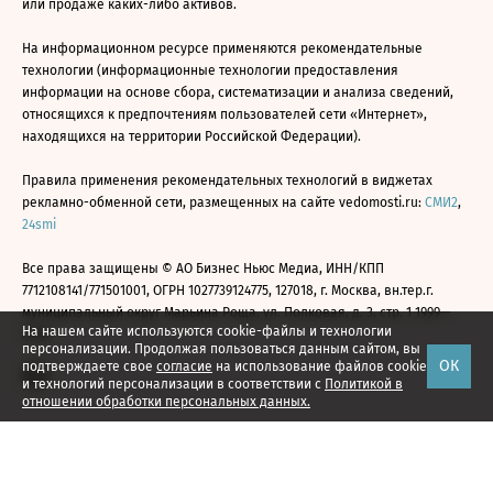
или продаже каких-либо активов.
На информационном ресурсе применяются рекомендательные
технологии (информационные технологии предоставления
информации на основе сбора, систематизации и анализа сведений,
относящихся к предпочтениям пользователей сети «Интернет»,
находящихся на территории Российской Федерации).
Правила применения рекомендательных технологий в виджетах
рекламно-обменной сети, размещенных на сайте vedomosti.ru:
СМИ2
,
24smi
Все права защищены © АО Бизнес Ньюс Медиа, ИНН/КПП
7712108141/771501001, ОГРН 1027739124775, 127018, г. Москва, вн.тер.г.
муниципальный округ Марьина Роща, ул. Полковая, д. 3, стр. 1 1999—
На нашем сайте используются cookie-файлы и технологии
2026
персонализации. Продолжая пользоваться данным сайтом, вы
ОК
подтверждаете свое
согласие
на использование файлов cookie
и технологий персонализации в соответствии с
Политикой в
отношении обработки персональных данных.