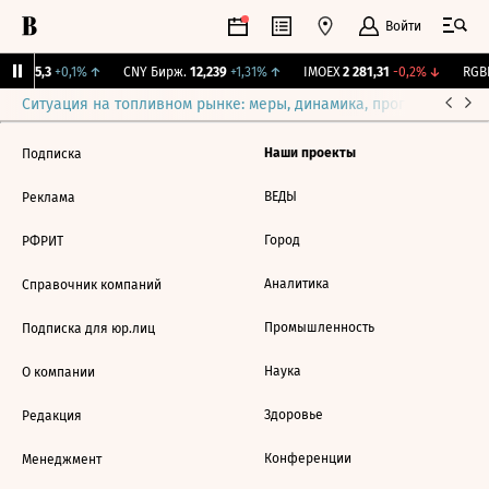
Войти
BI
115,3
+0,1%
↑
CNY Бирж.
12,239
+1,31%
↑
IMOEX
2 281,31
-0,2%
↓
RGBI
Ситуация на топливном рынке: меры, динамика, прогнозы
Выб
Наши проекты
Подписка
ВЕДЫ
Реклама
Город
РФРИТ
Аналитика
Справочник компаний
Промышленность
Подписка для юр.лиц
Наука
О компании
Здоровье
Редакция
Конференции
Менеджмент