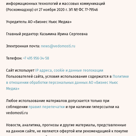
информационных технологий и массовых коммуникаций
(Роскомнадзор) от 27 ноября 2020 г. ЭЛ № ФС 77-79546
Учредитель: АО «Бизнес Ньюс Медиа»
Главный редактор: Казьмина Ирина Сергеевна
Электронная почта:
news@vedomosti.ru
Телефон:
+7 495 956-34-58
Сайт использует
IP адреса, cookie и данные геолокации
Пользователей сайта, условия использования содержатся в
Политике
в отношении обработки персональных данных АО «Бизнес Ньюс
Медиа»
Любое использование материалов допускается только при
соблюдении
правил перепечатки
и при наличии гиперссылки на
vedomosti.ru
Новости, аналитика, прогнозы и другие материалы, представленные
на данном сайте, не являются офертой или рекомендацией к покупке