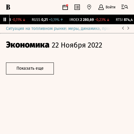
Войти
R
9,3
-0,11%
↓
RGSS
0,21
+0,19%
↑
IMOEX
2 280,69
-0,23%
↓
RTSI
874,4
-1
Ситуация на топливном рынке: меры, динамика, прогнозы
Выб
Экономика
22 Ноября 2022
Показать еще