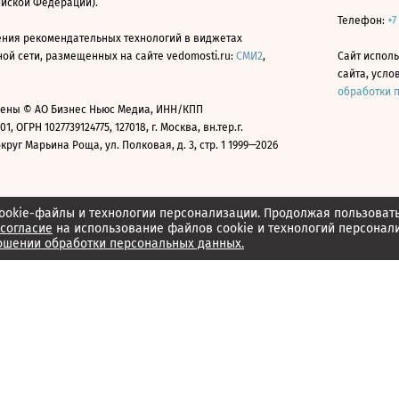
ийской Федерации).
Телефон:
+7
ния рекомендательных технологий в виджетах
й сети, размещенных на сайте vedomosti.ru:
СМИ2
,
Сайт испол
сайта, усл
обработки 
ены © АО Бизнес Ньюс Медиа, ИНН/КПП
01, ОГРН 1027739124775, 127018, г. Москва, вн.тер.г.
уг Марьина Роща, ул. Полковая, д. 3, стр. 1 1999—2026
ookie-файлы и технологии персонализации. Продолжая пользоват
согласие
на использование файлов cookie и технологий персонал
ошении обработки персональных данных.