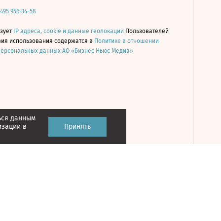
 495 956-34-58
ьзует
IP адреса, cookie и данные геолокации
Пользователей
овия использования содержатся в
Политике в отношении
персональных данных АО «Бизнес Ньюс Медиа»
ься данным
Принять
изации в