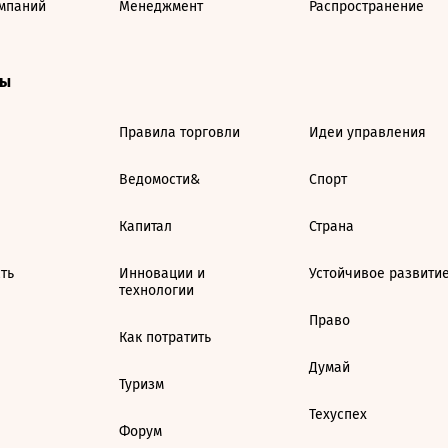
мпаний
Менеджмент
Распространение
ты
Правила торговли
Идеи управления
Ведомости&
Спорт
Капитал
Страна
ть
Инновации и
Устойчивое развити
технологии
Право
Как потратить
Думай
Туризм
Техуспех
Форум