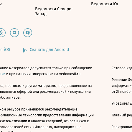
ьс
Ведомости Юг
Ведомости Северо-
Запад
я iOS
Скачать для Android
ание материалов допускается только при соблюдении
Сетевое изд
атки
и при наличии гиперссылки на vedomosti.ru
Решение Фе
ка, прогнозы и другие материалы, представленные на
информацио
 являются офертой или рекомендацией к покупке или
от 27 ноября
ибо активов.
Учредитель
ном ресурсе применяются рекомендательные
ормационные технологии предоставления информации
Главный ре
 систематизации и анализа сведений, относящихся к
ользователей сети «Интернет», находящихся на
Электронна