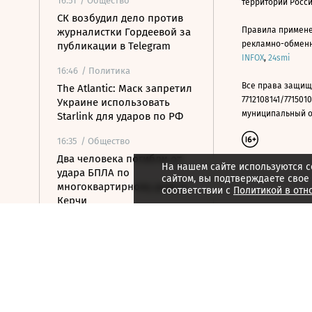
16:51
/ Общество
территории Росс
СК возбудил дело против
Правила примене
журналистки Гордеевой за
рекламно-обменно
публикации в Telegram
INFOX
,
24smi
16:46
/ Политика
Все права защищ
The Atlantic: Маск запретил
7712108141/7715010
Украине использовать
муниципальный окр
Starlink для ударов по РФ
16:35
/ Общество
Два человека погибли от
На нашем сайте используются c
удара БПЛА по
сайтом, вы подтверждаете свое
многоквартирному дому в
соответствии с
Политикой в отн
Керчи
16:32
/ Бизнес
Сбор тепличных овощей в
РФ вырос на 3,5% до 1 млн
тонн
16:23
/ Политика