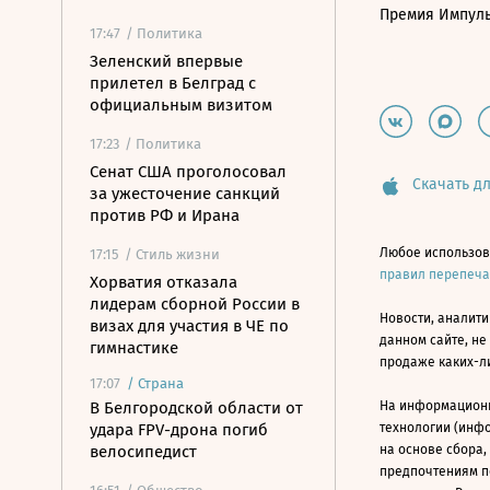
Премия Импул
17:47
/ Политика
Зеленский впервые
прилетел в Белград с
официальным визитом
17:23
/ Политика
Сенат США проголосовал
Скачать дл
за ужесточение санкций
против РФ и Ирана
Любое использов
17:15
/ Стиль жизни
правил перепеч
Хорватия отказала
лидерам сборной России в
Новости, аналити
визах для участия в ЧЕ по
данном сайте, не
гимнастике
продаже каких-л
17:07
/
Страна
В Белгородской области от
На информацион
удара FPV-дрона погиб
технологии (инф
велосипедист
на основе сбора,
предпочтениям п