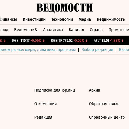
Финансы
Инвестиции
Технологии
Медиа
Недвижимость
ород
Ведомости&
Аналитика
Капитал
Страна
Промышле
а
Финансы
Инвестиции
Технологии
Медиа
Недвижимос
%
↓
RGBI
115,17
-0,06%
↓
RGBITR
775,52
-0,02%
↓
AFLT
35,51
-1,88%
↓
ивном рынке: меры, динамика, прогнозы
Выбор редакции
Выбо
Подписка для юр.лиц
Архив
О компании
Обратная связь
Редакция
Справочный центр