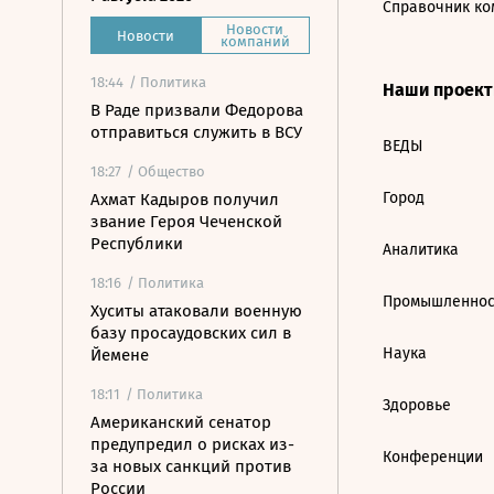
Справочник ко
Новости
Новости
компаний
18:44
/ Политика
Наши проек
В Раде призвали Федорова
отправиться служить в ВСУ
ВЕДЫ
18:27
/ Общество
Город
Ахмат Кадыров получил
звание Героя Чеченской
Республики
Аналитика
18:16
/ Политика
Промышленнос
Хуситы атаковали военную
базу просаудовских сил в
Наука
Йемене
18:11
/ Политика
Здоровье
Американский сенатор
предупредил о рисках из-
Конференции
за новых санкций против
России