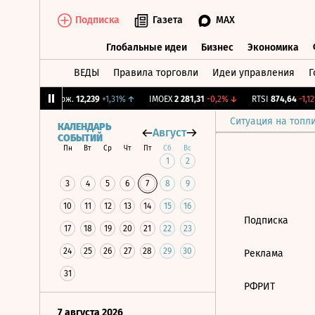
Подписка
Газета
MAX
Глобальные идеи
Бизнес
Экономика
ВЕДЫ
Правила торговли
Идеи управления
Г
Глобальные идеи
Бизнес
Экономик
%
↓
CNY Бирж.
12,239
+1,31%
↑
IMOEX
2 281,31
-0,2%
↓
RTSI
874,64
-1,12
Ситуация на топл
КАЛЕНДАРЬ
Август
СОБЫТИЙ
Пн
Вт
Ср
Чт
Пт
Сб
Вс
1
2
3
4
5
6
7
8
9
10
11
12
13
14
15
16
Подписка
17
18
19
20
21
22
23
24
25
26
27
28
29
30
Реклама
31
РФРИТ
7 августа 2026