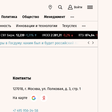
Войти
Политика
Общество
Менеджмент
нность
Инновации и технологии
Техуспех
ть
Политика
Общество
Менеджмент
CNY Бирж.
12,239
+1,31%
↑
IMOEX
2 281,31
-0,2%
↓
RTSI
874,64
-1,12%
↓
R
ры в Госдуму: каким был и будет российский парламент
Война н
Контакты
127018, г. Москва, ул. Полковая, д. 3, стр. 1
На карте
+7 495 956-34-58