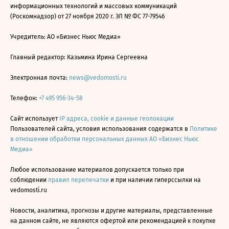
информационных технологий и массовых коммуникаций
(Роскомнадзор) от 27 ноября 2020 г. ЭЛ № ФС 77-79546
Учредитель: АО «Бизнес Ньюс Медиа»
Главный редактор: Казьмина Ирина Сергеевна
Электронная почта:
news@vedomosti.ru
Телефон:
+7 495 956-34-58
Сайт использует
IP адреса, cookie и данные геолокации
Пользователей сайта, условия использования содержатся в
Политике
в отношении обработки персональных данных АО «Бизнес Ньюс
Медиа»
Любое использование материалов допускается только при
соблюдении
правил перепечатки
и при наличии гиперссылки на
vedomosti.ru
Новости, аналитика, прогнозы и другие материалы, представленные
на данном сайте, не являются офертой или рекомендацией к покупке