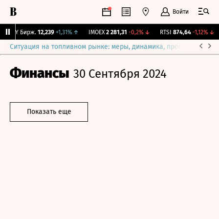
Войти
CNY Бирж.
12,239
+1,31%
↑
IMOEX
2 281,31
-0,2%
↓
RTSI
874,64
-1,12%
↓
Ситуация на топливном рынке: меры, динамика, прогнозы
Выб
Финансы
30 Сентября 2024
Показать еще