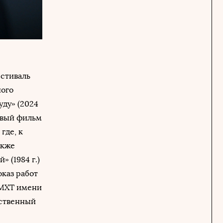
естиваль
ного
уду» (2024
новый фильм
где, к
акже
 (1984 г.)
оказ работ
 МХТ имени
ественный