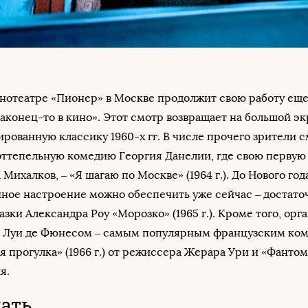
кинотеатре «Пионер» в Москве продолжит свою работу ещ
аконец-то в кино». Этот смотр возвращает на большой эк
рованную классику 1960-х гг. В числе прочего зрители с
оттепельную комедию Георгия Данелии, где свою первую
Михалков, – «Я шагаю по Москве» (1964 г.). До Нового год
чное настроение можно обеспечить уже сейчас – достато
азки Александра Роу «Морозко» (1965 г.). Кроме того, ор
с Луи де Фюнесом – самым популярным французским ко
я прогулка» (1966 г.) от режиссера Жерара Ури и «Фантом
я.
ать