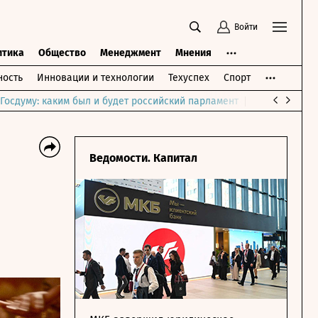
Войти
итика
Общество
Менеджмент
Мнения
ость
Инновации и технологии
Техуспех
Спорт
Госдуму: каким был и будет российский парламент
Война на Бли
Ведомости. Капитал