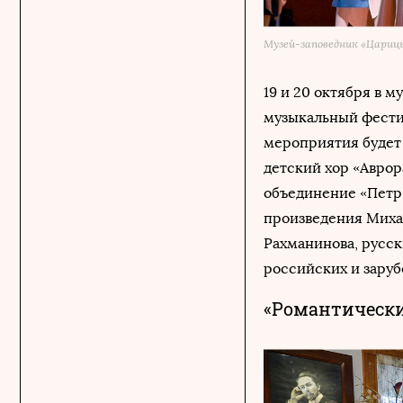
Музей-заповедник «Цариц
19 и 20 октября в 
музыкальный фестив
мероприятия будет 
детский хор «Аврора
объединение «Петр 
произведения Михаи
Рахманинова, русск
российских и заруб
«Романтически