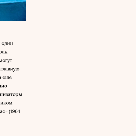
е один
ран
могут
 главную
а еще
чно
ганизаторы
миком
ас» (1964