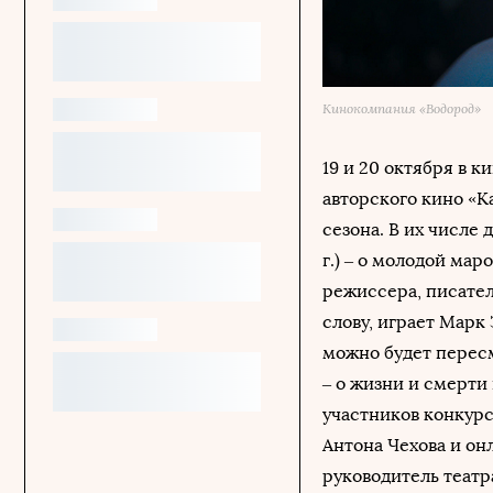
Кинокомпания «Водород»
19 и 20 октября в 
авторского кино «К
сезона. В их числе
г.) – о молодой ма
режиссера, писател
слову, играет Марк
можно будет перес
– о жизни и смерти
участников конкур
Антона Чехова и о
руководитель театр