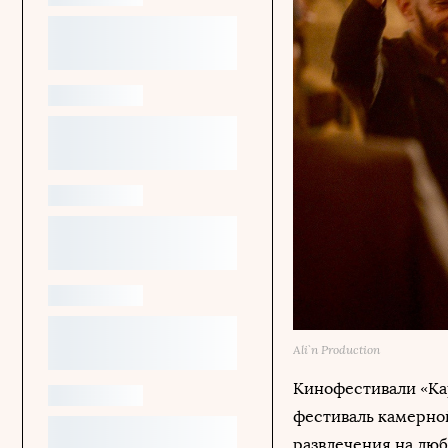
Ali`n Production
Кинофестивали «Кар
фестиваль камерной
развлечения на люб