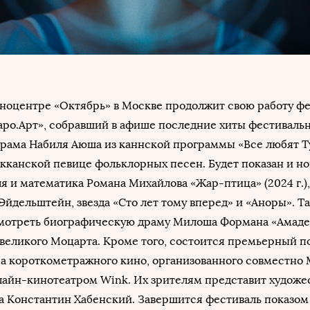
киноцентре «Октябрь» в Москве продолжит свою работу ф
аро.Арт», собравший в афише последние хиты фестиваль
 драма Набиля Аюша из каннской программы «Все любят Т
рокканской певице фольклорных песен. Будет показан и 
я и математика Романа Михайлова «Жар-птица» (2024 г.), 
 Эйдельштейн, звезда «Сто лет тому вперед» и «Аноры». Т
мотреть биографическую драму Милоша Формана «Амадей»
 великого Моцарта. Кроме того, состоится премьерный п
са короткометражного кино, организованного совместно
нлайн-кинотеатром Wink. Их зрителям представит худож
а Константин Хабенский. Завершится фестиваль показом