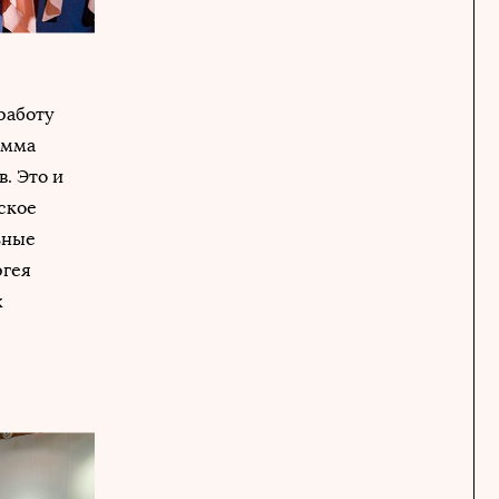
работу
амма
. Это и
еское
ьные
ргея
х