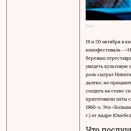
P.A.C.
19 и 20 октября в 
кинофестиваль – «Н
бережно отреставри
увидеть культовую 
роль сыграл Никита 
далеко, но праздни
сходить на сеанс ск
приготовили хиты 
1960-х. Это «Больша
г.) от Андре Юнебел
Что послуш