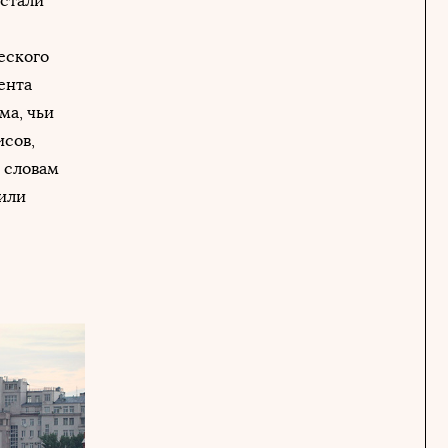
стали
еского
мента
ма, чьи
исов,
 словам
чили