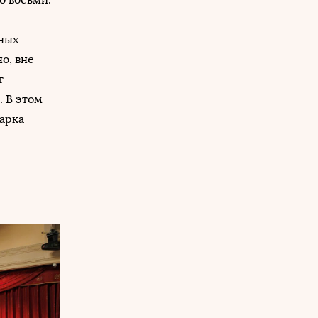
пных
о, вне
ят
 В этом
парка