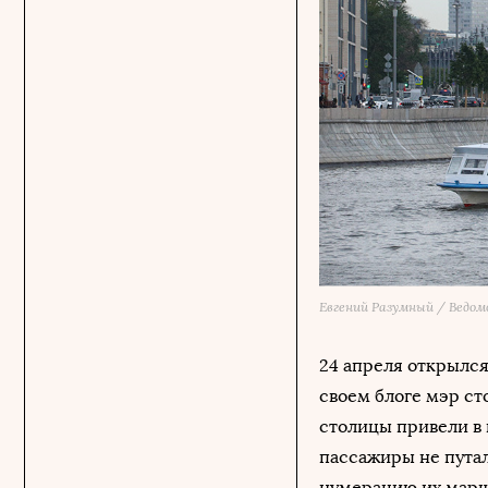
Евгений Разумный / Ведо
24 апреля открылся
своем блоге мэр с
столицы привели в
пассажиры не пута
нумерацию их маршр