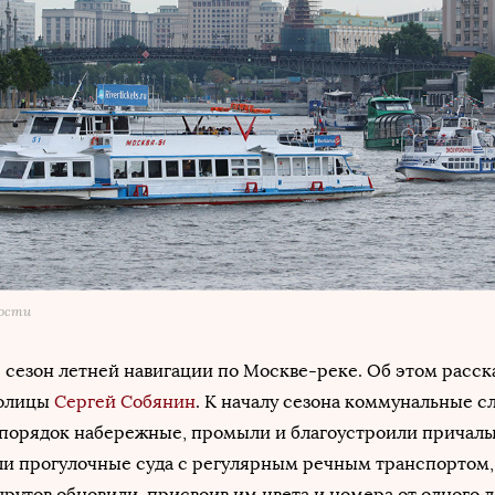
мости
 сезон летней навигации по Москве-реке. Об этом расска
толицы
Сергей Собянин
. К началу сезона коммунальные 
 порядок набережные, промыли и благоустроили причалы
ли прогулочные суда с регулярным речным транспортом,
утов обновили, присвоив им цвета и номера от одного д