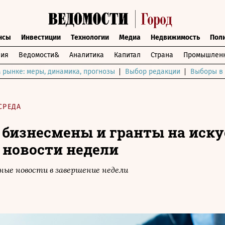
нсы
Инвестиции
Технологии
Медиа
Недвижимость
Пол
ния
Ведомости&
Аналитика
Капитал
Страна
Промышленн
 рынке: меры, динамика, прогнозы
Выбор редакции
Выборы в 
СРЕДА
бизнесмены и гранты на иску
 новости недели
ые новости в завершение недели