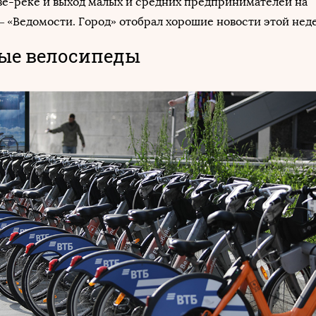
ве-реке и выход малых и средних предпринимателей на
 «Ведомости. Город» отобрал хорошие новости этой нед
ые велосипеды