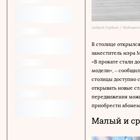
Андрей Гордеев / Ведомос
В столице открылся
заместитель мэра 
«В прокате стали д
модели», – сообщил
столицы доступно с
открывать новые ст
передвижения можн
приобрести абонеме
Малый и ср