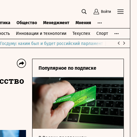
Войти
итика
Общество
Менеджмент
Мнения
ость
Инновации и технологии
Техуспех
Спорт
Госдуму: каким был и будет российский парламент
Война на Бли
Популярное по подписке
сство