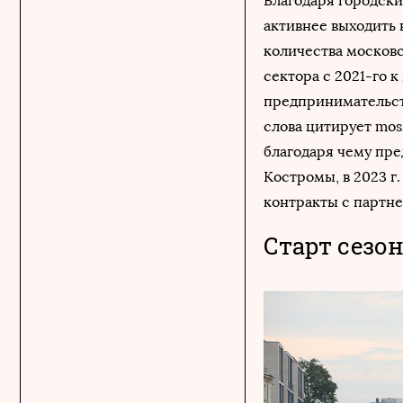
Благодаря городск
активнее выходить 
количества москов
сектора с 2021-го к
предпринимательст
слова цитирует mos.
благодаря чему пр
Костромы, в 2023 
контракты с партне
Старт сезо