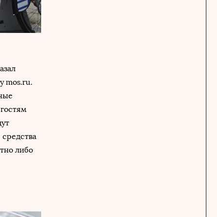
азал
у mos.ru.
нные
 гостям
дут
 средства
тно либо