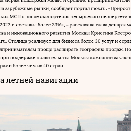
им мерам поддержки малые и средние предприниматели 
на зарубежные рынки, сообщает портал mos.ru. «Прирост
ских МСП в числе экспортеров несырьевого неэнергетич
 2023 г. составил более 33%», – рассказала глава департа
ва и инновационного развития Москвы Кристина Костро
ru. Столица реализует для бизнеса более 30 услуг и серв
едпринимателям проще расширять географию продаж. По
г. при поддержке правительства Москвы компании заклю
рами более чем из 40 стран.
на летней навигации