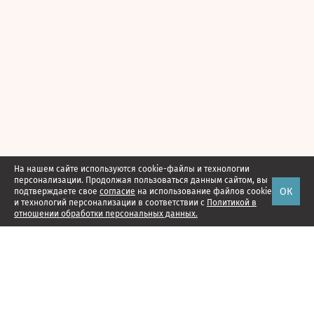
На нашем сайте используются cookie-файлы и технологии
персонализации. Продолжая пользоваться данным сайтом, вы
ОК
подтверждаете свое
согласие
на использование файлов cookie
и технологий персонализации в соответствии с
Политикой в
отношении обработки персональных данных.