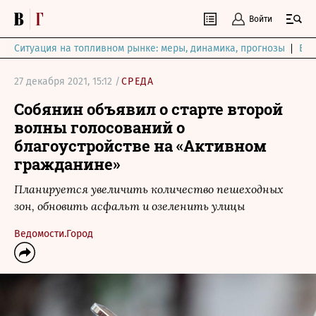
Войти
Ситуация на топливном рынке: меры, динамика, прогнозы
Выб
27 декабря 2021, 15:12 /
СРЕДА
Собянин объявил о старте второй
волны голосований о
благоустройстве на «Активном
гражданине»
Планируется увеличить количество пешеходных
зон, обновить асфальт и озеленить улицы
Ведомости.Город