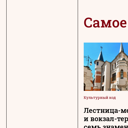
Самое
Культурный код
Лестница-м
и вокзал-те
семь знаме