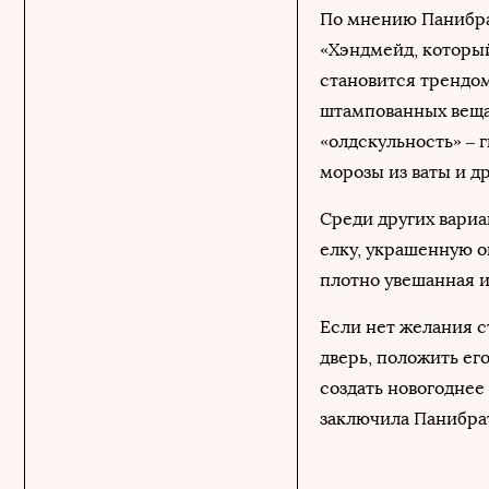
По мнению Панибра
«Хэндмейд, который
становится трендом
штампованных вещах
«олдскульность» – 
морозы из ваты и д
Среди других вари
елку, украшенную о
плотно увешанная и
Если нет желания с
дверь, положить ег
создать новогоднее
заключила Панибра