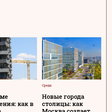
Среда
Сре
име
Новые города
О
ения: как в
столицы: как
г
е
Москва создает
«