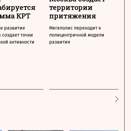
абируется
территории
к
амма КРТ
притяжения
п
п
е развитие
Мегаполис переходит к
 создает точки
полицентричной модели
В 
кой активности
развития
ре
кв