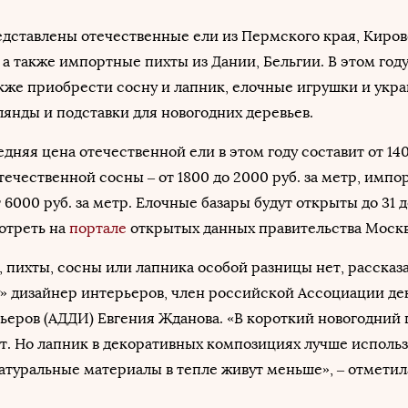
едставлены отечественные ели из Пермского края, Киро
 а также импортные пихты из Дании, Бельгии. В этом году
кже приобрести сосну и лапник, елочные игрушки и укр
янды и подставки для новогодних деревьев.
дняя цена отечественной ели в этом году составит от 140
отечественной сосны – от 1800 до 2000 руб. за метр, импо
 6000 руб. за метр. Елочные базары будут открыты до 31 
отреть на
портале
открытых данных правительства Моск
, пихты, сосны или лапника особой разницы нет, рассказ
» дизайнер интерьеров, член российской Ассоциации де
ьеров (АДДИ) Евгения Жданова. «В короткий новогодний 
т. Но лапник в декоративных композициях лучше использ
натуральные материалы в тепле живут меньше», – отметил