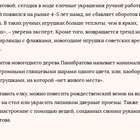
товой, сегодня в моде елочные украшения ручной работ
 появился на рынке 4-5 лет назад, не сбавляет оборотов 
. В таких ручных игрушках больше теплоты, чем в ярких,
», – уверена эксперт. Кроме того, возвращается тренд н
гирлянды с флажками, новогодние игрушки советских вр
р.
антов новогоднего дерева Панибратова называет минима
громными глянцевыми шарами одного цвета, или, наоборо
грушками, на которой «нет живого места».
тавить елку, можно повесить рождественский венок на в
о на стол или украсить лапником дверные проемы. Такж
 настроение с помощью вещей, созданных своими руками
това.