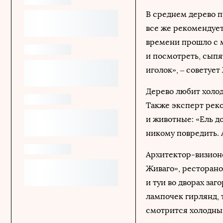
В среднем дерево п
все же рекомендует
времени прошло с м
и посмотреть, сыпя
иголок», – советует
Дерево любит холод
Также эксперт реко
и животные: «Ель д
никому повредить. 
Архитектор-визионе
Живаго», ресторано
и туи во дворах за
лампочек гирлянд,
смотрится холодный