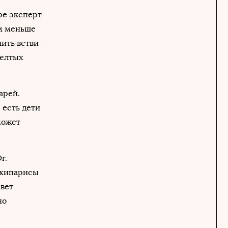
ре эксперт
ем меньше
ить ветви
желтых
арей.
 есть дети
может
r.
и кипарисы
свет
но