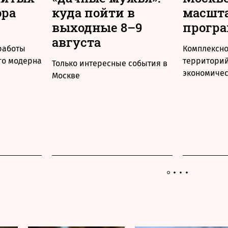
ора
куда пойти в
масшт
выходные 8–9
прогр
августа
 работы
Комплексно
го модерна
территорий
Только интересные события в
экономичес
Москве