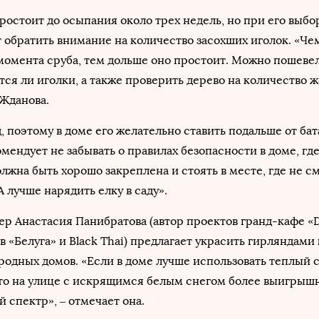
ростоит до осыпания около трех недель, но при его выбо
 обратить внимание на количество засохших иголок. «Ч
омента сруба, тем дольше оно простоит. Можно пошевел
тся ли иголки, а также проверить дерево на количество 
 Жданова.
, поэтому в доме его желательно ставить подальше от бат
мендует не забывать о правилах безопасности в доме, где
олжна быть хорошо закреплена и стоять в месте, где не с
А лучше нарядить елку в саду».
р Анастасия Панибратова (автор проектов гранд-кафе «D
в «Белуга» и Black Thai) предлагает украсить гирляндам
городных домов. «Если в доме лучше использовать теплый 
 то на улице с искрящимся белым снегом более выигрыш
 спектр», – отмечает она.