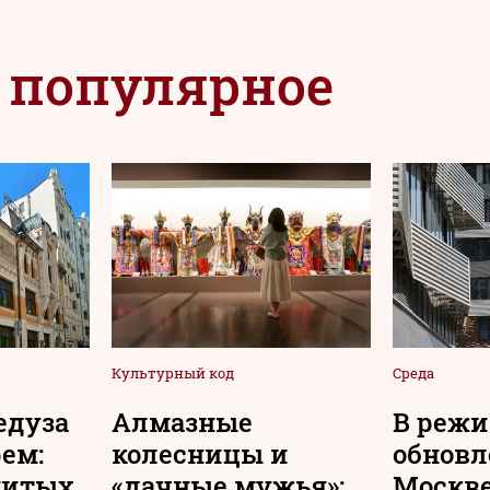
 популярное
Культурный код
Среда
едуза
Алмазные
В реж
рем:
колесницы и
обновл
нитых
«дачные мужья»:
Москв