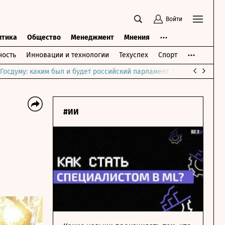
Войти
итика
Общество
Менеджмент
Мнения
ость
Инновации и технологии
Техуспех
Спорт
Госдуму: каким был и будет российский парламент
Война на Бли
#ИИ