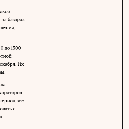
вской
 на базарах
ашения,
0 до 1500
ртной
декабря. Их
вы.
ала
кораторов
период все
овать с
а