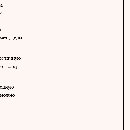
ы.
и
а
емен, деды
листичную
т, елку,
ходную
е можно
,