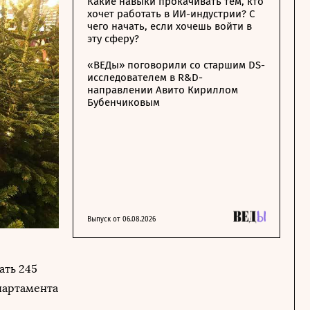
Какие навыки прокачивать тем, кто
хочет работать в ИИ-индустрии? С
чего начать, если хочешь войти в
эту сферу?
«ВЕДы» поговорили со старшим DS-
исследователем в R&D-
направлении Авито Кириллом
Бубенчиковым
Выпуск от 06.08.2026
ать 245
партамента