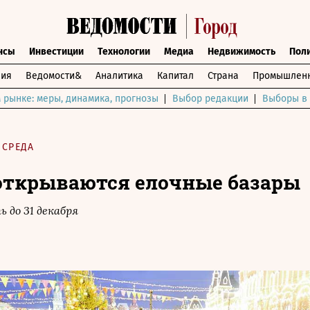
нсы
Инвестиции
Технологии
Медиа
Недвижимость
Пол
ния
Ведомости&
Аналитика
Капитал
Страна
Промышленн
 рынке: меры, динамика, прогнозы
Выбор редакции
Выборы в 
/
СРЕДА
открываются елочные базары
 до 31 декабря