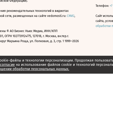
ийской Федерации).
Телефон:
+7
ния рекомендательных технологий в виджетах
й сети, размещенных на сайте vedomosti.ru:
СМИ2
,
Сайт испол
сайта, усл
обработки 
ены © АО Бизнес Ньюс Медиа, ИНН/КПП
01, ОГРН 1027739124775, 127018, г. Москва, вн.тер.г.
уг Марьина Роща, ул. Полковая, д. 3, стр. 1 1999—2026
ookie-файлы и технологии персонализации. Продолжая пользоват
согласие
на использование файлов cookie и технологий персонал
ошении обработки персональных данных.