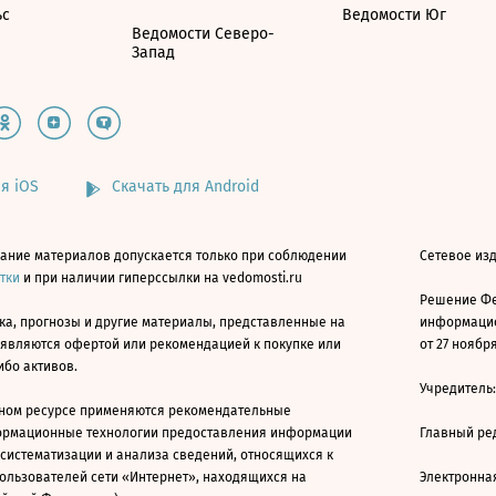
ьс
Ведомости Юг
Ведомости Северо-
Запад
я iOS
Скачать для Android
ание материалов допускается только при соблюдении
Сетевое изд
атки
и при наличии гиперссылки на vedomosti.ru
Решение Фе
ка, прогнозы и другие материалы, представленные на
информацио
 являются офертой или рекомендацией к покупке или
от 27 ноября
ибо активов.
Учредитель
ном ресурсе применяются рекомендательные
ормационные технологии предоставления информации
Главный ре
 систематизации и анализа сведений, относящихся к
ользователей сети «Интернет», находящихся на
Электронна