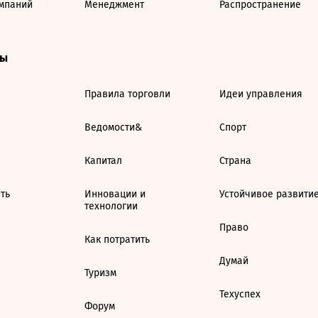
мпаний
Менеджмент
Распространение
ты
Правила торговли
Идеи управления
Ведомости&
Спорт
Капитал
Страна
ть
Инновации и
Устойчивое развити
технологии
Право
Как потратить
Думай
Туризм
Техуспех
Форум