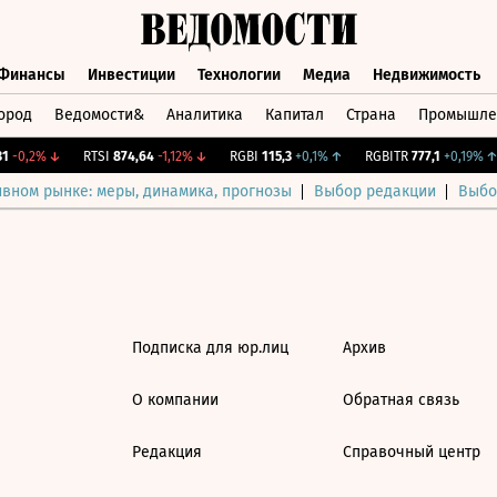
Финансы
Инвестиции
Технологии
Медиа
Недвижимость
ород
Ведомости&
Аналитика
Капитал
Страна
Промышле
а
Финансы
Инвестиции
Технологии
Медиа
Недвижимос
-0,2%
↓
RTSI
874,64
-1,12%
↓
RGBI
115,3
+0,1%
↑
RGBITR
777,1
+0,19%
↑
ивном рынке: меры, динамика, прогнозы
Выбор редакции
Выбо
Подписка для юр.лиц
Архив
О компании
Обратная связь
Редакция
Справочный центр