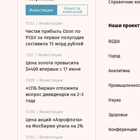
Справочник ко
Новости
Инвестиции
компаний
15:15
/ Инвестиции
Наши проек
Чистая прибыль Ozon по
РСБУ за первое полугодие
ВЕДЫ
составила 15 млрд рублей
13:17
/ Инвестиции
Город
Цена золота превысила
$4400 впервые с 17 июня
Аналитика
13:09
/ Инвестиции
Промышленнос
«СПБ биржа» отложила
вопрос дивидендов на 2–3
Наука
года
12:56
/ Инвестиции
Здоровье
Цена акций «Аэрофлота»
на Мосбирже упала на 2%
Конференции
12:55
/ Инвестиции