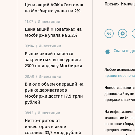
Премия Импул
Цена акций АФК «Система»
на Мосбирже упала на 2%
11:07
/ Инвестиции
Цена акций «Новатэка» на
Мосбирже упала на 2,2%
09:04
/ Инвестиции
Скачать дл
Рынок акций пытается
закрепиться выше уровня
2300 по индексу Мосбиржи
Любое использов
правил перепеч
08:40
/ Инвестиции
В июле объем операций на
Новости, аналити
рынке деривативов
данном сайте, не
Мосбиржи достиг 17,5 трлн
продаже каких-л
рублей
На информацион
08:12
/ Инвестиции
технологии (инф
Нетто-приток от
на основе сбора,
инвесторов в июле
предпочтениям п
составил 33,7 млрд рублей