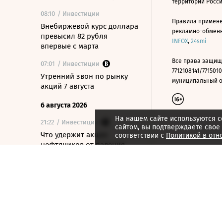
территории Росс
08:10
/ Инвестиции
Правила примене
Внебиржевой курс доллара
рекламно-обменно
превысил 82 рубля
INFOX
,
24smi
впервые с марта
Все права защищ
07:01
/ Инвестиции
7712108141/7715010
Утренний звон по рынку
муниципальный окр
акций 7 августа
6 августа 2026
На нашем сайте используются c
21:22
/ Инвестиции
сайтом, вы подтверждаете свое
Что удержит акции
соответствии с
Политикой в отн
нефтяников от падения
вслед за нефтью
21:09
/ Инвестиции
Как ЦБ ужесточит правила
выхода на фондовый
рынок