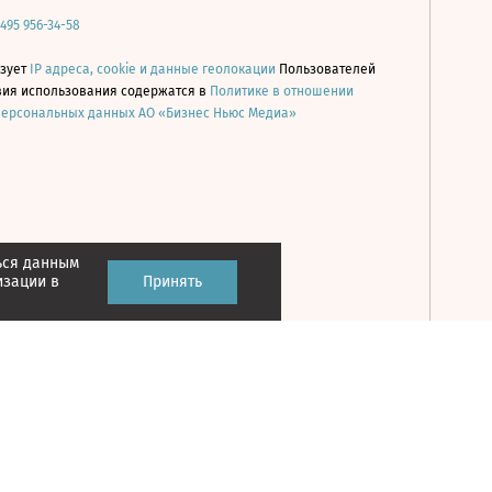
 495 956-34-58
ьзует
IP адреса, cookie и данные геолокации
Пользователей
овия использования содержатся в
Политике в отношении
персональных данных АО «Бизнес Ньюс Медиа»
ься данным
Принять
изации в