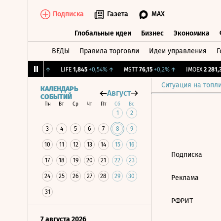
Подписка
Газета
MAX
Глобальные идеи
Бизнес
Экономика
ВЕДЫ
Правила торговли
Идеи управления
Г
Глобальные идеи
Бизнес
Экономик
ж.
12,239
+1,31%
↑
LIFE
1,845
+0,54%
↑
MSTT
76,15
+0,2%
↑
IMOEX
2 281,31
Ситуация на топл
КАЛЕНДАРЬ
Август
СОБЫТИЙ
Пн
Вт
Ср
Чт
Пт
Сб
Вс
1
2
3
4
5
6
7
8
9
10
11
12
13
14
15
16
Подписка
17
18
19
20
21
22
23
24
25
26
27
28
29
30
Реклама
31
РФРИТ
7 августа 2026