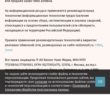
или продаже каких-либо активов.
На информационном ресурсе применяются рекомендательные
технологии (информационные технологии предоставления
информации на основе сбора, систематизации и анализа сведений,
относящихся к предпочтениям пользователей сети «Интернет»,
находящихся на территории Российской Федерации).
Правила применения рекомендательных технологий в виджетах
рекламно-обменной сети, размещенных на сайте vedomosti.ru:
СМИ2
,
24smi
Все права защищены © АО Бизнес Ньюс Медиа, ИНН/КПП
7712108141/771501001, ОГРН 1027739124775, 127018, г. Москва, вн.тер.г.
муниципальный округ Марьина Роща, ул. Полковая, д. 3, стр. 1 1999—
На нашем сайте используются cookie-файлы и технологии
2026
персонализации. Продолжая пользоваться данным сайтом, вы
ОК
подтверждаете свое
согласие
на использование файлов cookie
и технологий персонализации в соответствии с
Политикой в
отношении обработки персональных данных.