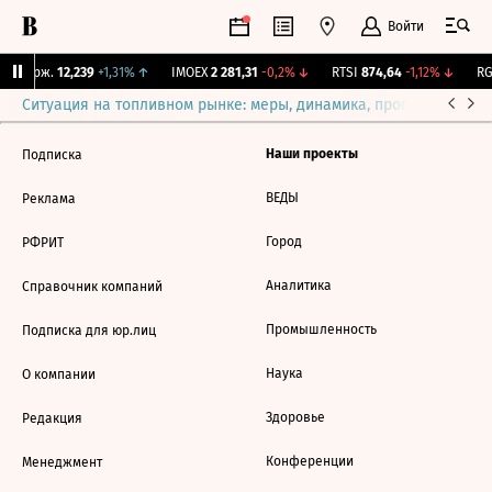
Войти
Y Бирж.
12,239
+1,31%
↑
IMOEX
2 281,31
-0,2%
↓
RTSI
874,64
-1,12%
↓
RGB
Ситуация на топливном рынке: меры, динамика, прогнозы
Выб
Наши проекты
Подписка
ВЕДЫ
Реклама
Город
РФРИТ
Аналитика
Справочник компаний
Промышленность
Подписка для юр.лиц
Наука
О компании
Здоровье
Редакция
Конференции
Менеджмент