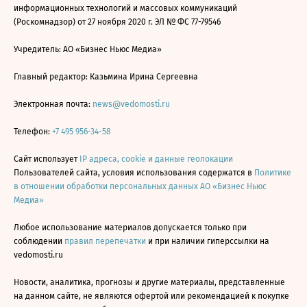
информационных технологий и массовых коммуникаций
(Роскомнадзор) от 27 ноября 2020 г. ЭЛ № ФС 77-79546
Учредитель: АО «Бизнес Ньюс Медиа»
Главный редактор: Казьмина Ирина Сергеевна
Электронная почта:
news@vedomosti.ru
Телефон:
+7 495 956-34-58
Сайт использует
IP адреса, cookie и данные геолокации
Пользователей сайта, условия использования содержатся в
Политике
в отношении обработки персональных данных АО «Бизнес Ньюс
Медиа»
Любое использование материалов допускается только при
соблюдении
правил перепечатки
и при наличии гиперссылки на
vedomosti.ru
Новости, аналитика, прогнозы и другие материалы, представленные
на данном сайте, не являются офертой или рекомендацией к покупке