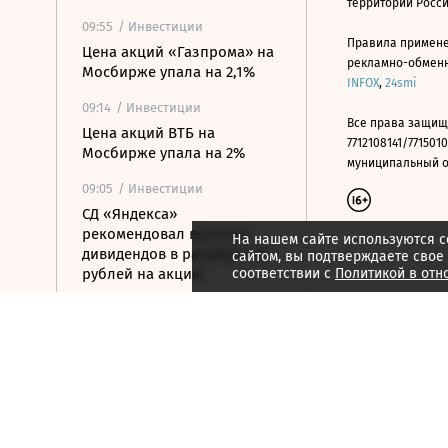
территории Росс
09:55
/ Инвестиции
Правила примене
Цена акций «Газпрома» на
рекламно-обменно
Мосбирже упала на 2,1%
INFOX
,
24smi
09:14
/ Инвестиции
Все права защищ
Цена акций ВТБ на
7712108141/7715010
Мосбирже упала на 2%
муниципальный окр
09:05
/ Инвестиции
СД «Яндекса»
рекомендовал выплату
На нашем сайте используются c
дивидендов в размере 110
сайтом, вы подтверждаете свое
рублей на акцию
соответствии с
Политикой в отн
09:03
/ Инвестиции
Российский рынок акций
перешел к снижению
08:49
/ Инвестиции
ЦБ ужесточил требования к
листингу ценных бумаг