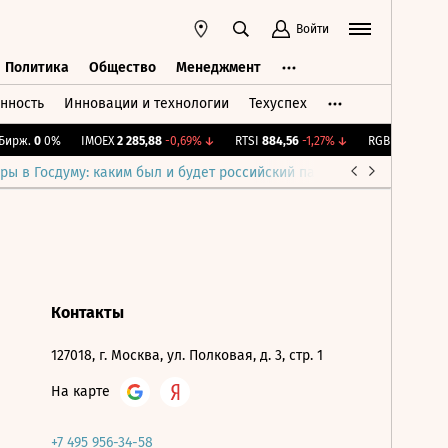
Войти
Политика
Общество
Менеджмент
нность
Инновации и технологии
Техуспех
ть
Политика
Общество
Менеджмент
ирж.
0
0%
IMOEX
2 285,88
-0,69%
↓
RTSI
884,56
-1,27%
↓
RGBI
115,38
+0,
ры в Госдуму: каким был и будет российский парламент
Война н
Контакты
127018, г. Москва, ул. Полковая, д. 3, стр. 1
На карте
+7 495 956-34-58