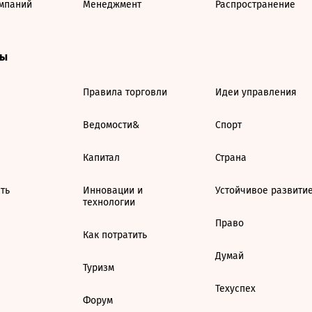
мпаний
Менеджмент
Распространение
ты
Правила торговли
Идеи управления
Ведомости&
Спорт
Капитал
Страна
ть
Инновации и
Устойчивое развити
технологии
Право
Как потратить
Думай
Туризм
Техуспех
Форум