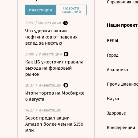
Справочник ко
Новости
Инвестиции
компаний
21:22
/ Инвестиции
Наши проек
Что удержит акции
нефтяников от падения
ВЕДЫ
вслед за нефтью
21:09
/ Инвестиции
Город
Как ЦБ ужесточит правила
выхода на фондовый
Аналитика
рынок
Промышленнос
20:37
/ Инвестиции
Итоги торгов на Мосбирже
Наука
6 августа
14:27
/ Инвестиции
Здоровье
Безос продал акции
Amazon более чем на $350
Конференции
млн