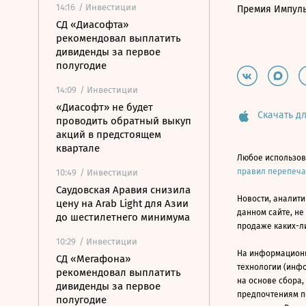
14:16
/ Инвестиции
Премия Импул
СД «Диасофта»
рекомендовал выплатить
дивиденды за первое
полугодие
14:09
/ Инвестиции
«Диасофт» не будет
Скачать дл
проводить обратный выкуп
акций в предстоящем
квартале
Любое использов
правил перепеч
10:49
/ Инвестиции
Саудовская Аравия снизила
Новости, аналити
цену на Arab Light для Азии
данном сайте, не
до шестилетнего минимума
продаже каких-л
10:29
/ Инвестиции
На информацион
СД «Мегафона»
технологии (инф
рекомендовал выплатить
на основе сбора,
дивиденды за первое
предпочтениям п
полугодие