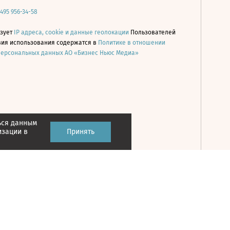
 495 956-34-58
ьзует
IP адреса, cookie и данные геолокации
Пользователей
овия использования содержатся в
Политике в отношении
персональных данных АО «Бизнес Ньюс Медиа»
ься данным
Принять
изации в