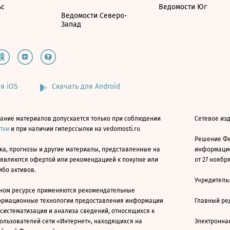
ьс
Ведомости Юг
Ведомости Северо-
Запад
я iOS
Скачать для Android
ание материалов допускается только при соблюдении
Сетевое изд
атки
и при наличии гиперссылки на vedomosti.ru
Решение Фе
ка, прогнозы и другие материалы, представленные на
информацио
 являются офертой или рекомендацией к покупке или
от 27 ноября
ибо активов.
Учредитель
ном ресурсе применяются рекомендательные
ормационные технологии предоставления информации
Главный ре
 систематизации и анализа сведений, относящихся к
ользователей сети «Интернет», находящихся на
Электронна