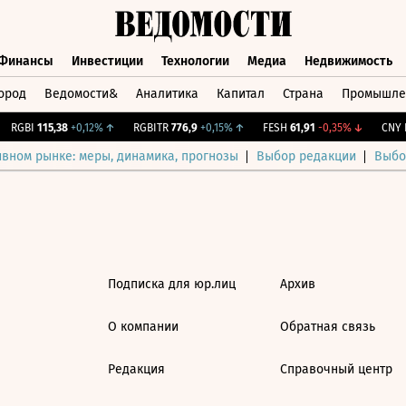
Финансы
Инвестиции
Технологии
Медиа
Недвижимость
ород
Ведомости&
Аналитика
Капитал
Страна
Промышле
а
Финансы
Инвестиции
Технологии
Медиа
Недвижимос
RGBI
115,38
+0,12%
↑
RGBITR
776,9
+0,15%
↑
FESH
61,91
-0,35%
↓
CNY Б
ивном рынке: меры, динамика, прогнозы
Выбор редакции
Выбо
Подписка для юр.лиц
Архив
О компании
Обратная связь
Редакция
Справочный центр