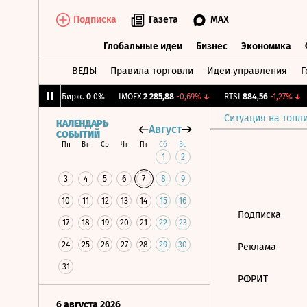
Подписка
Газета
MAX
Глобальные идеи
Бизнес
Экономика
ВЕДЫ
Правила торговли
Идеи управления
Г
Глобальные идеи
Бизнес
Экономик
,35%
↓
CNY Бирж.
0
0%
IMOEX
2 285,88
-0,69%
↓
RTSI
884,56
-1,27%
↓
Ситуация на топл
КАЛЕНДАРЬ
Август
СОБЫТИЙ
Пн
Вт
Ср
Чт
Пт
Сб
Вс
1
2
3
4
5
6
7
8
9
10
11
12
13
14
15
16
Подписка
17
18
19
20
21
22
23
24
25
26
27
28
29
30
Реклама
31
РФРИТ
6 августа 2026