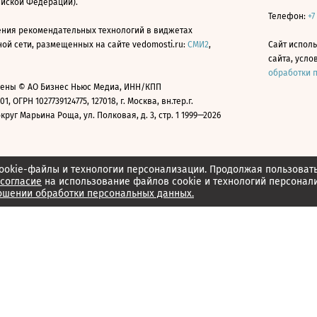
ийской Федерации).
Телефон:
+7
ния рекомендательных технологий в виджетах
й сети, размещенных на сайте vedomosti.ru:
СМИ2
,
Сайт испол
сайта, усл
обработки 
ены © АО Бизнес Ньюс Медиа, ИНН/КПП
01, ОГРН 1027739124775, 127018, г. Москва, вн.тер.г.
уг Марьина Роща, ул. Полковая, д. 3, стр. 1 1999—2026
ookie-файлы и технологии персонализации. Продолжая пользоват
согласие
на использование файлов cookie и технологий персонал
ошении обработки персональных данных.