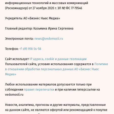
информационных технологий и массовых коммуникаций
(Роскомнадзор) от 27 ноября 2020 г. ЭЛ № ФС 77-79546
Учредитель: АО «Бизнес Ньюс Медиа»
Главный редактор: Казьмина Ирина Сергеевна
Электронная почта:
news@vedomosti.ru
Телефон:
+7 495 956-34-58
Сайт использует
IP адреса, cookie и данные геолокации
Пользователей сайта, условия использования содержатся в
Политике
в отношении обработки персональных данных АО «Бизнес Ньюс
Медиа»
Любое использование материалов допускается только при
соблюдении
правил перепечатки
и при наличии гиперссылки на
vedomosti.ru
Новости, аналитика, прогнозы и другие материалы, представленные
на данном сайте, не являются офертой или рекомендацией к покупке