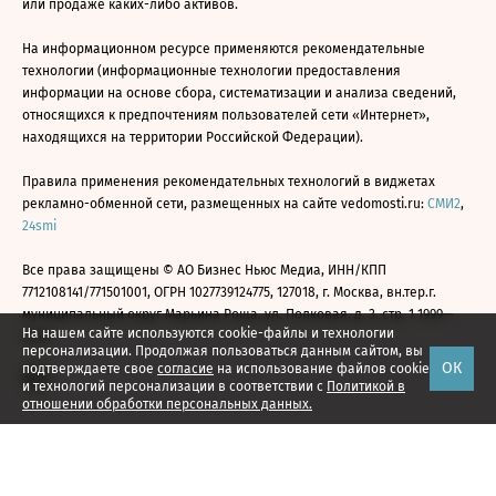
или продаже каких-либо активов.
На информационном ресурсе применяются рекомендательные
технологии (информационные технологии предоставления
информации на основе сбора, систематизации и анализа сведений,
относящихся к предпочтениям пользователей сети «Интернет»,
находящихся на территории Российской Федерации).
Правила применения рекомендательных технологий в виджетах
рекламно-обменной сети, размещенных на сайте vedomosti.ru:
СМИ2
,
24smi
Все права защищены © АО Бизнес Ньюс Медиа, ИНН/КПП
7712108141/771501001, ОГРН 1027739124775, 127018, г. Москва, вн.тер.г.
муниципальный округ Марьина Роща, ул. Полковая, д. 3, стр. 1 1999—
На нашем сайте используются cookie-файлы и технологии
2026
персонализации. Продолжая пользоваться данным сайтом, вы
ОК
подтверждаете свое
согласие
на использование файлов cookie
и технологий персонализации в соответствии с
Политикой в
отношении обработки персональных данных.