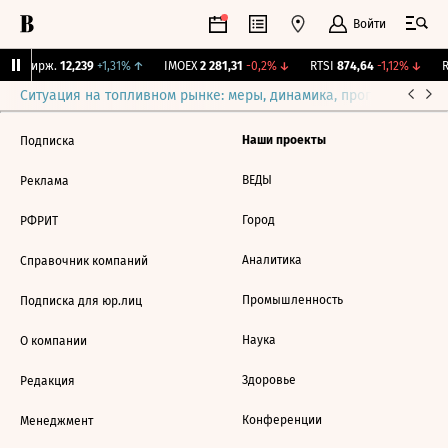
Войти
NY Бирж.
12,239
+1,31%
↑
IMOEX
2 281,31
-0,2%
↓
RTSI
874,64
-1,12%
↓
R
Ситуация на топливном рынке: меры, динамика, прогнозы
Выб
Наши проекты
Подписка
ВЕДЫ
Реклама
Город
РФРИТ
Аналитика
Справочник компаний
Промышленность
Подписка для юр.лиц
Наука
О компании
Здоровье
Редакция
Конференции
Менеджмент