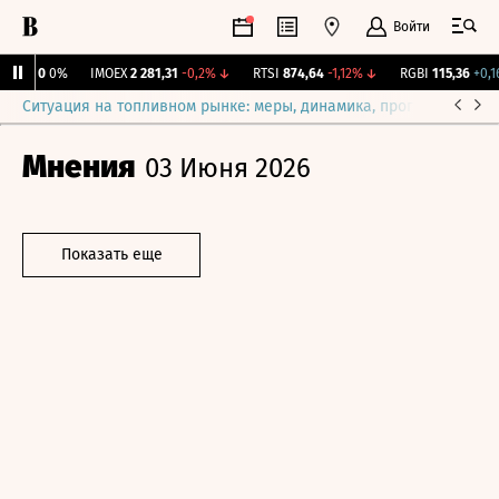
Войти
ирж.
0
0%
IMOEX
2 281,31
-0,2%
↓
RTSI
874,64
-1,12%
↓
RGBI
115,36
+0,16
Ситуация на топливном рынке: меры, динамика, прогнозы
Выб
Мнения
03 Июня 2026
Показать еще