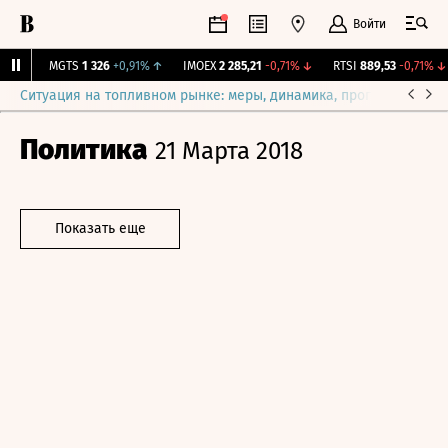
Войти
%
↓
MGTS
1 326
+0,91%
↑
IMOEX
2 285,21
-0,71%
↓
RTSI
889,53
-0,71%
↓
Ситуация на топливном рынке: меры, динамика, прогнозы
Выб
Политика
21 Марта 2018
Показать еще