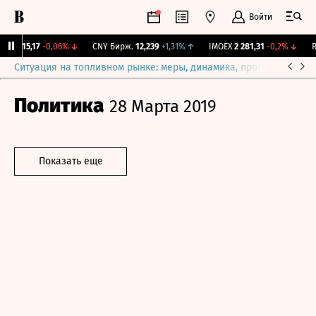
Войти
BI
115,17
-0,06%
↓
CNY Бирж.
12,239
+1,31%
↑
IMOEX
2 281,31
-0,2%
↓
RG
Ситуация на топливном рынке: меры, динамика, прогнозы
Выб
Политика
28 Марта 2019
Показать еще