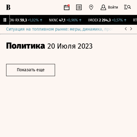
Войти
VEON-RX
59,3
+1,02%
↑
NKNC
47,1
+0,96%
↑
IMOEX
2 294,3
+0,57%
↑
RTS
Ситуация на топливном рынке: меры, динамика, прогнозы
Выб
Политика
20 Июля 2023
Показать еще