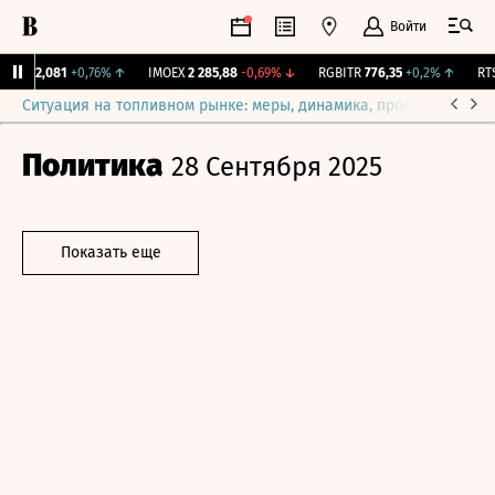
Войти
рж.
12,081
+0,76%
↑
IMOEX
2 285,88
-0,69%
↓
RGBITR
776,35
+0,2%
↑
RTSI
Ситуация на топливном рынке: меры, динамика, прогнозы
Выб
Политика
28 Сентября 2025
Показать еще