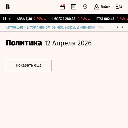
Войти
61%
↑
ARSA
7,36
-2,39%
↓
IMOEX
2 280,38
-0,24%
↓
RTSI
882,43
-0,24%
↓
Ситуация на топливном рынке: меры, динамика, прогнозы
Выб
Политика
12 Апреля 2026
Показать еще