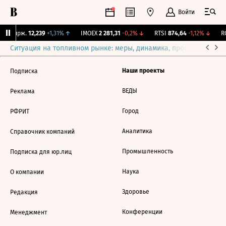
Войти
NY Бирж.
12,239
+1,31%
↑
IMOEX
2 281,31
-0,2%
↓
RTSI
874,64
-1,12%
↓
RG
Ситуация на топливном рынке: меры, динамика, прогнозы
Выб
Наши проекты
Подписка
ВЕДЫ
Реклама
Город
РФРИТ
Аналитика
Справочник компаний
Промышленность
Подписка для юр.лиц
Наука
О компании
Здоровье
Редакция
Конференции
Менеджмент