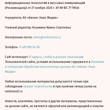
информационных технологий и массовых коммуникаций
(Роскомнадзор) от 27 ноября 2020 г. ЭЛ № ФС 77-79546
Учредитель: АО «Бизнес Ньюс Медиа»
Главный редактор: Казьмина Ирина Сергеевна
Электронная почта:
news@vedomosti.ru
Телефон:
+7 495 956-34-58
Сайт использует
IP адреса, cookie и данные геолокации
Пользователей сайта, условия использования содержатся в
Политике
в отношении обработки персональных данных АО «Бизнес Ньюс
Медиа»
Любое использование материалов допускается только при
соблюдении
правил перепечатки
и при наличии гиперссылки на
vedomosti.ru
Новости, аналитика, прогнозы и другие материалы, представленные
на данном сайте, не являются офертой или рекомендацией к покупке