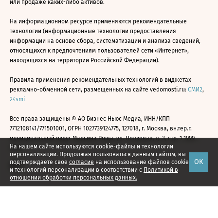
или продаже каких-либо активов.
На информационном ресурсе применяются рекомендательные
технологии (информационные технологии предоставления
информации на основе сбора, систематизации и анализа сведений,
относящихся к предпочтениям пользователей сети «Интернет»,
находящихся на территории Российской Федерации).
Правила применения рекомендательных технологий в виджетах
рекламно-обменной сети, размещенных на сайте vedomosti.ru:
СМИ2
,
24smi
Все права защищены © АО Бизнес Ньюс Медиа, ИНН/КПП
7712108141/771501001, ОГРН 1027739124775, 127018, г. Москва, вн.тер.г.
муниципальный округ Марьина Роща, ул. Полковая, д. 3, стр. 1 1999—
На нашем сайте используются cookie-файлы и технологии
2026
персонализации. Продолжая пользоваться данным сайтом, вы
ОК
подтверждаете свое
согласие
на использование файлов cookie
и технологий персонализации в соответствии с
Политикой в
отношении обработки персональных данных.