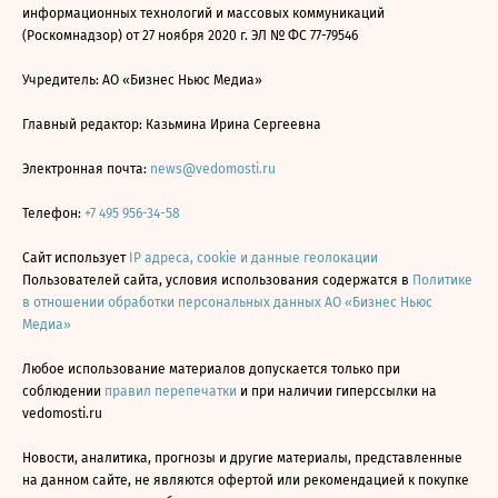
информационных технологий и массовых коммуникаций
(Роскомнадзор) от 27 ноября 2020 г. ЭЛ № ФС 77-79546
Учредитель: АО «Бизнес Ньюс Медиа»
Главный редактор: Казьмина Ирина Сергеевна
Электронная почта:
news@vedomosti.ru
Телефон:
+7 495 956-34-58
Сайт использует
IP адреса, cookie и данные геолокации
Пользователей сайта, условия использования содержатся в
Политике
в отношении обработки персональных данных АО «Бизнес Ньюс
Медиа»
Любое использование материалов допускается только при
соблюдении
правил перепечатки
и при наличии гиперссылки на
vedomosti.ru
Новости, аналитика, прогнозы и другие материалы, представленные
на данном сайте, не являются офертой или рекомендацией к покупке