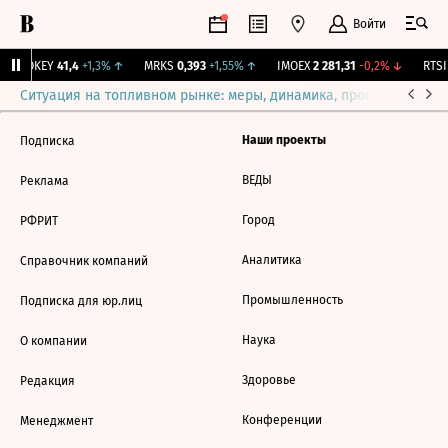
Войти
↑
OKEY
41,4
+1,3%
↑
MRKS
0,393
+1,55%
↑
IMOEX
2 281,31
-0,2%
↓
RTSI
Ситуация на топливном рынке: меры, динамика, прогнозы
Выб
Наши проекты
Подписка
ВЕДЫ
Реклама
Город
РФРИТ
Аналитика
Справочник компаний
Промышленность
Подписка для юр.лиц
Наука
О компании
Здоровье
Редакция
Конференции
Менеджмент