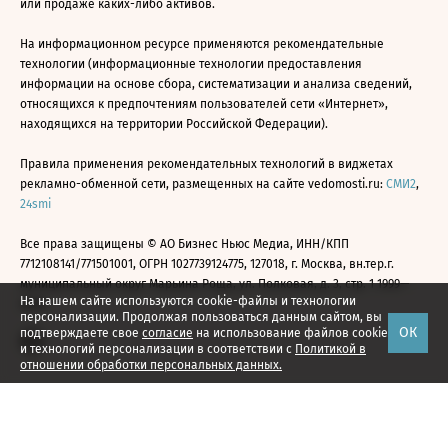
или продаже каких-либо активов.
На информационном ресурсе применяются рекомендательные
технологии (информационные технологии предоставления
информации на основе сбора, систематизации и анализа сведений,
относящихся к предпочтениям пользователей сети «Интернет»,
находящихся на территории Российской Федерации).
Правила применения рекомендательных технологий в виджетах
рекламно-обменной сети, размещенных на сайте vedomosti.ru:
СМИ2
,
24smi
Все права защищены © АО Бизнес Ньюс Медиа, ИНН/КПП
7712108141/771501001, ОГРН 1027739124775, 127018, г. Москва, вн.тер.г.
муниципальный округ Марьина Роща, ул. Полковая, д. 3, стр. 1 1999—
На нашем сайте используются cookie-файлы и технологии
2026
персонализации. Продолжая пользоваться данным сайтом, вы
ОК
подтверждаете свое
согласие
на использование файлов cookie
и технологий персонализации в соответствии с
Политикой в
отношении обработки персональных данных.