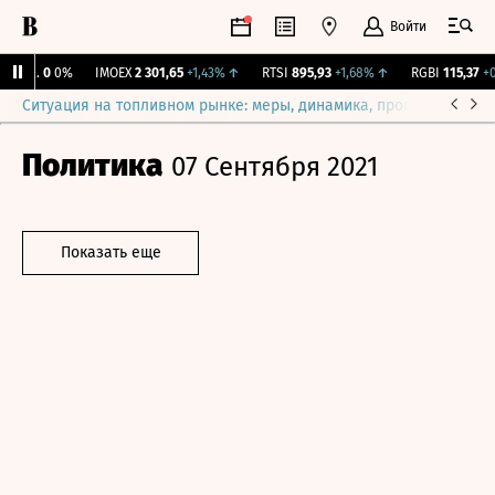
Войти
Бирж.
0
0%
IMOEX
2 301,65
+1,43%
↑
RTSI
895,93
+1,68%
↑
RGBI
115,37
+0,
Ситуация на топливном рынке: меры, динамика, прогнозы
Выб
Политика
07 Сентября 2021
Показать еще