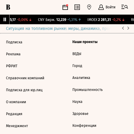
Войти
GBI
115,17
-0,06%
↓
CNY Бирж.
12,239
+1,31%
↑
IMOEX
2 281,31
-0,2%
↓
RG
Ситуация на топливном рынке: меры, динамика, прогнозы
Выб
Наши проекты
Подписка
ВЕДЫ
Реклама
Город
РФРИТ
Аналитика
Справочник компаний
Промышленность
Подписка для юр.лиц
Наука
О компании
Здоровье
Редакция
Конференции
Менеджмент