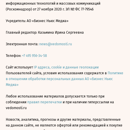
информационных технологий и массовых коммуникаций
(Роскомнадзор) от 27 ноября 2020 г. ЭЛ № ФС 77-79546
Учредитель: АО «Бизнес Ньюс Медиа»
Главный редактор: Казьмина Ирина Сергеевна
Электронная почта:
news@vedomosti.ru
Телефон:
+7 495 956-34-58
Сайт использует
IP адреса, cookie и данные геолокации
Пользователей сайта, условия использования содержатся в
Политике
в отношении обработки персональных данных АО «Бизнес Ньюс
Медиа»
Любое использование материалов допускается только при
соблюдении
правил перепечатки
и при наличии гиперссылки на
vedomosti.ru
Новости, аналитика, прогнозы и другие материалы, представленные
на данном сайте, не являются офертой или рекомендацией к покупке