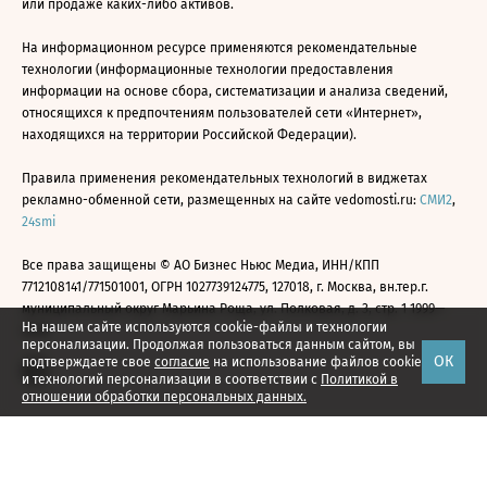
или продаже каких-либо активов.
На информационном ресурсе применяются рекомендательные
технологии (информационные технологии предоставления
информации на основе сбора, систематизации и анализа сведений,
относящихся к предпочтениям пользователей сети «Интернет»,
находящихся на территории Российской Федерации).
Правила применения рекомендательных технологий в виджетах
рекламно-обменной сети, размещенных на сайте vedomosti.ru:
СМИ2
,
24smi
Все права защищены © АО Бизнес Ньюс Медиа, ИНН/КПП
7712108141/771501001, ОГРН 1027739124775, 127018, г. Москва, вн.тер.г.
муниципальный округ Марьина Роща, ул. Полковая, д. 3, стр. 1 1999—
На нашем сайте используются cookie-файлы и технологии
2026
персонализации. Продолжая пользоваться данным сайтом, вы
ОК
подтверждаете свое
согласие
на использование файлов cookie
и технологий персонализации в соответствии с
Политикой в
отношении обработки персональных данных.