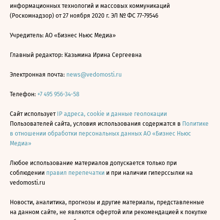
информационных технологий и массовых коммуникаций
(Роскомнадзор) от 27 ноября 2020 г. ЭЛ № ФС 77-79546
Учредитель: АО «Бизнес Ньюс Медиа»
Главный редактор: Казьмина Ирина Сергеевна
Электронная почта:
news@vedomosti.ru
Телефон:
+7 495 956-34-58
Сайт использует
IP адреса, cookie и данные геолокации
Пользователей сайта, условия использования содержатся в
Политике
в отношении обработки персональных данных АО «Бизнес Ньюс
Медиа»
Любое использование материалов допускается только при
соблюдении
правил перепечатки
и при наличии гиперссылки на
vedomosti.ru
Новости, аналитика, прогнозы и другие материалы, представленные
на данном сайте, не являются офертой или рекомендацией к покупке