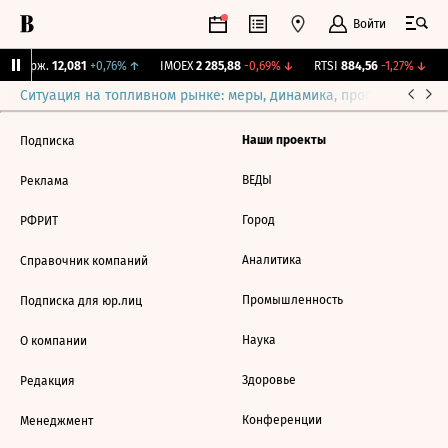
Войти
Y Бирж.
12,081
+0,76%
↑
IMOEX
2 285,88
-0,69%
↓
RTSI
884,56
-1,27%
↓
Ситуация на топливном рынке: меры, динамика, прогнозы
Выб
Наши проекты
Подписка
ВЕДЫ
Реклама
Город
РФРИТ
Аналитика
Справочник компаний
Промышленность
Подписка для юр.лиц
Наука
О компании
Здоровье
Редакция
Конференции
Менеджмент