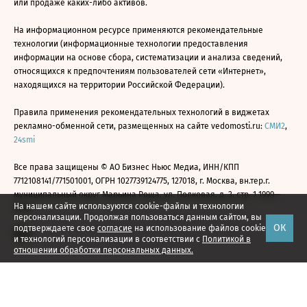
или продаже каких-либо активов.
На информационном ресурсе применяются рекомендательные
технологии (информационные технологии предоставления
информации на основе сбора, систематизации и анализа сведений,
относящихся к предпочтениям пользователей сети «Интернет»,
находящихся на территории Российской Федерации).
Правила применения рекомендательных технологий в виджетах
рекламно-обменной сети, размещенных на сайте vedomosti.ru:
СМИ2
,
24smi
Все права защищены © АО Бизнес Ньюс Медиа, ИНН/КПП
7712108141/771501001, ОГРН 1027739124775, 127018, г. Москва, вн.тер.г.
муниципальный округ Марьина Роща, ул. Полковая, д. 3, стр. 1 1999—
На нашем сайте используются cookie-файлы и технологии
2026
персонализации. Продолжая пользоваться данным сайтом, вы
ОК
подтверждаете свое
согласие
на использование файлов cookie
и технологий персонализации в соответствии с
Политикой в
отношении обработки персональных данных.