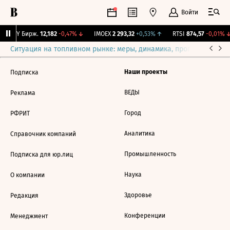
Войти
CNY Бирж.
12,182
-0,47%
↓
IMOEX
2 293,32
+0,53%
↑
RTSI
874,57
-0,01%
↓
Ситуация на топливном рынке: меры, динамика, прогнозы
Выб
Наши проекты
Подписка
ВЕДЫ
Реклама
Город
РФРИТ
Аналитика
Справочник компаний
Промышленность
Подписка для юр.лиц
Наука
О компании
Здоровье
Редакция
Конференции
Менеджмент