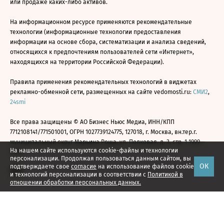
или продаже каких-либо активов.
На информационном ресурсе применяются рекомендательные
технологии (информационные технологии предоставления
информации на основе сбора, систематизации и анализа сведений,
относящихся к предпочтениям пользователей сети «Интернет»,
находящихся на территории Российской Федерации).
Правила применения рекомендательных технологий в виджетах
рекламно-обменной сети, размещенных на сайте vedomosti.ru:
СМИ2
,
24smi
Все права защищены © АО Бизнес Ньюс Медиа, ИНН/КПП
7712108141/771501001, ОГРН 1027739124775, 127018, г. Москва, вн.тер.г.
муниципальный округ Марьина Роща, ул. Полковая, д. 3, стр. 1 1999—
На нашем сайте используются cookie-файлы и технологии
2026
персонализации. Продолжая пользоваться данным сайтом, вы
ОК
подтверждаете свое
согласие
на использование файлов cookie
и технологий персонализации в соответствии с
Политикой в
отношении обработки персональных данных.