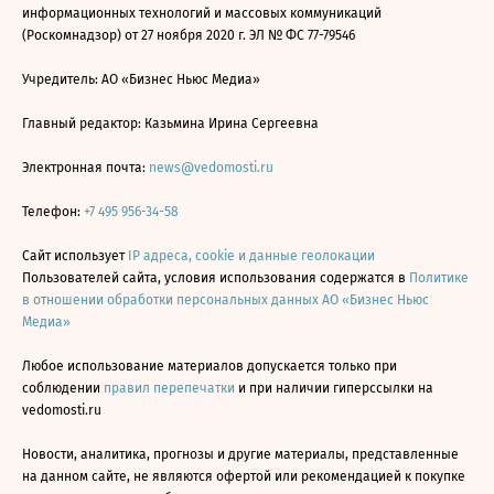
информационных технологий и массовых коммуникаций
(Роскомнадзор) от 27 ноября 2020 г. ЭЛ № ФС 77-79546
Учредитель: АО «Бизнес Ньюс Медиа»
Главный редактор: Казьмина Ирина Сергеевна
Электронная почта:
news@vedomosti.ru
Телефон:
+7 495 956-34-58
Сайт использует
IP адреса, cookie и данные геолокации
Пользователей сайта, условия использования содержатся в
Политике
в отношении обработки персональных данных АО «Бизнес Ньюс
Медиа»
Любое использование материалов допускается только при
соблюдении
правил перепечатки
и при наличии гиперссылки на
vedomosti.ru
Новости, аналитика, прогнозы и другие материалы, представленные
на данном сайте, не являются офертой или рекомендацией к покупке