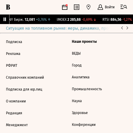
Войти
CNY Бирж.
12,081
+0,76%
↑
IMOEX
2 285,88
-0,69%
↓
RTSI
884,56
-1,27%
Ситуация на топливном рынке: меры, динамика, прогнозы
Выб
Наши проекты
Подписка
ВЕДЫ
Реклама
Город
РФРИТ
Аналитика
Справочник компаний
Промышленность
Подписка для юр.лиц
Наука
О компании
Здоровье
Редакция
Конференции
Менеджмент