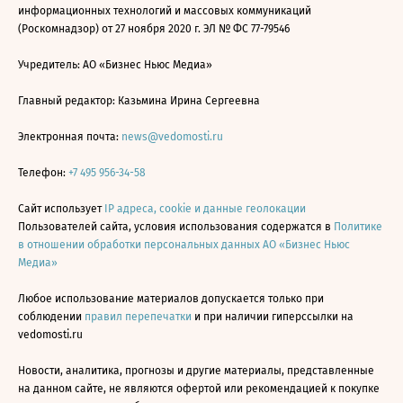
информационных технологий и массовых коммуникаций
(Роскомнадзор) от 27 ноября 2020 г. ЭЛ № ФС 77-79546
Учредитель: АО «Бизнес Ньюс Медиа»
Главный редактор: Казьмина Ирина Сергеевна
Электронная почта:
news@vedomosti.ru
Телефон:
+7 495 956-34-58
Сайт использует
IP адреса, cookie и данные геолокации
Пользователей сайта, условия использования содержатся в
Политике
в отношении обработки персональных данных АО «Бизнес Ньюс
Медиа»
Любое использование материалов допускается только при
соблюдении
правил перепечатки
и при наличии гиперссылки на
vedomosti.ru
Новости, аналитика, прогнозы и другие материалы, представленные
на данном сайте, не являются офертой или рекомендацией к покупке