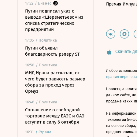
17:22
/ Бизнес
Премия Импул
Путин подписал указ о
выводе «Шереметьево» из
списка стратегических
предприятий
17:05
/ Политика
Путин объявил
Скачать дл
благодарность рэперу ST
16:58
/ Политика
Любое использов
МИД Ирана рассказал, от
правил перепеч
чего будет зависеть размер
сбора за проход через
Новости, аналити
Ормуз
данном сайте, не
продаже каких-л
16:46
/ Политика
Соглашение о свободной
На информацион
торговле между ЕАЭС и ОАЭ
технологии (инф
вступит в силу 6 октября
на основе сбора,
16:31
/
Страна
предпочтениям п