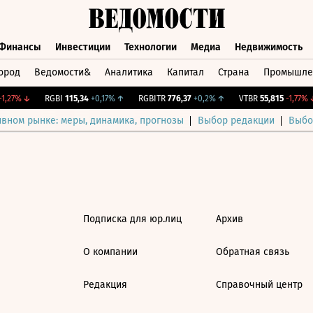
Финансы
Инвестиции
Технологии
Медиа
Недвижимость
ород
Ведомости&
Аналитика
Капитал
Страна
Промышле
а
Финансы
Инвестиции
Технологии
Медиа
Недвижимос
1,27%
↓
RGBI
115,34
+0,17%
↑
RGBITR
776,37
+0,2%
↑
VTBR
55,815
-1,77%
↓
ивном рынке: меры, динамика, прогнозы
Выбор редакции
Выбо
Подписка для юр.лиц
Архив
О компании
Обратная связь
Редакция
Справочный центр