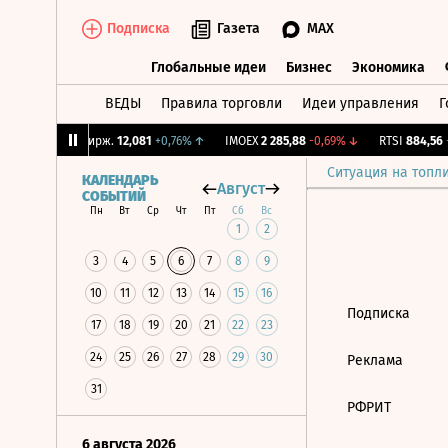
Подписка
Газета
MAX
Глобальные идеи
Бизнес
Экономика
ВЕДЫ
Правила торговли
Идеи управления
Г
Глобальные идеи
Бизнес
Экономик
77%
↓
CNY Бирж.
12,081
+0,76%
↑
IMOEX
2 285,88
-0,69%
↓
RTSI
884,56
-
Ситуация на топл
КАЛЕНДАРЬ
Август
СОБЫТИЙ
Пн
Вт
Ср
Чт
Пт
Сб
Вс
1
2
3
4
5
6
7
8
9
10
11
12
13
14
15
16
Подписка
17
18
19
20
21
22
23
24
25
26
27
28
29
30
Реклама
31
РФРИТ
6 августа 2026