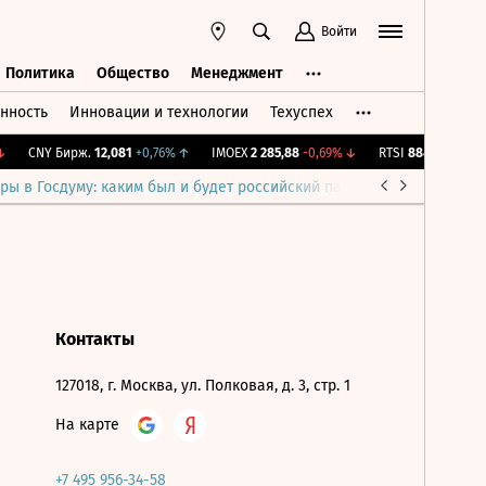
Войти
Политика
Общество
Менеджмент
нность
Инновации и технологии
Техуспех
ть
Политика
Общество
Менеджмент
CNY Бирж.
12,081
+0,76%
↑
IMOEX
2 285,88
-0,69%
↓
RTSI
884,56
-1,27%
ры в Госдуму: каким был и будет российский парламент
Война н
Контакты
127018, г. Москва, ул. Полковая, д. 3, стр. 1
На карте
+7 495 956-34-58