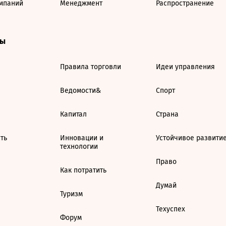
мпаний
Менеджмент
Распространение
ты
Правила торговли
Идеи управления
Ведомости&
Спорт
Капитал
Страна
ть
Инновации и
Устойчивое развити
технологии
Право
Как потратить
Думай
Туризм
Техуспех
Форум