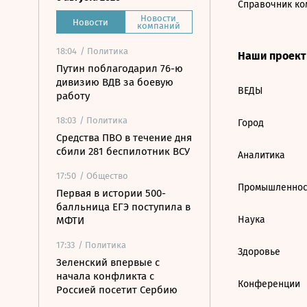
Справочник ко
Новости
Новости
компаний
18:04
/ Политика
Наши проек
Путин поблагодарил 76-ю
дивизию ВДВ за боевую
ВЕДЫ
работу
18:03
/ Политика
Город
Средства ПВО в течение дня
сбили 281 беспилотник ВСУ
Аналитика
17:50
/ Общество
Промышленнос
Первая в истории 500-
балльница ЕГЭ поступила в
Наука
МФТИ
17:33
/ Политика
Здоровье
Зеленский впервые с
начала конфликта с
Конференции
Россией посетит Сербию