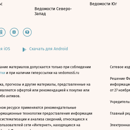
ьс
Ведомости Юг
Ведомости Северо-
Запад
я iOS
Скачать для Android
ание материалов допускается только при соблюдении
Сетевое изд
атки
и при наличии гиперссылки на vedomosti.ru
Решение Фе
ка, прогнозы и другие материалы, представленные на
информацио
 являются офертой или рекомендацией к покупке или
от 27 ноября
ибо активов.
Учредитель
ном ресурсе применяются рекомендательные
ормационные технологии предоставления информации
Главный ре
 систематизации и анализа сведений, относящихся к
ользователей сети «Интернет», находящихся на
Электронна