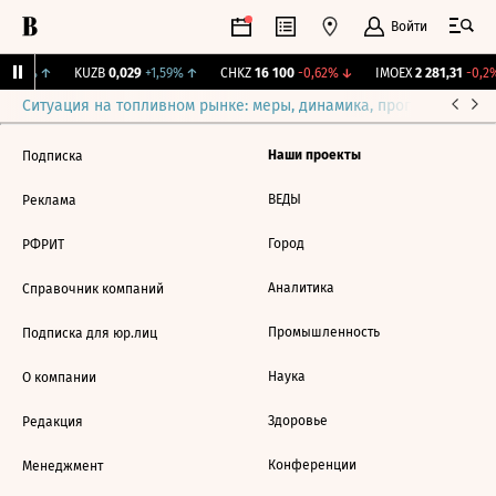
Войти
+1,31%
↑
KUZB
0,029
+1,59%
↑
CHKZ
16 100
-0,62%
↓
IMOEX
2 281,31
-0,2%
Ситуация на топливном рынке: меры, динамика, прогнозы
Выб
Наши проекты
Подписка
ВЕДЫ
Реклама
Город
РФРИТ
Аналитика
Справочник компаний
Промышленность
Подписка для юр.лиц
Наука
О компании
Здоровье
Редакция
Конференции
Менеджмент