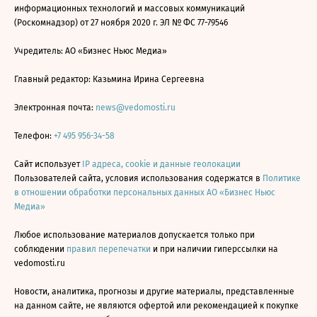
информационных технологий и массовых коммуникаций
(Роскомнадзор) от 27 ноября 2020 г. ЭЛ № ФС 77-79546
Учредитель: АО «Бизнес Ньюс Медиа»
Главный редактор: Казьмина Ирина Сергеевна
Электронная почта:
news@vedomosti.ru
Телефон:
+7 495 956-34-58
Сайт использует
IP адреса, cookie и данные геолокации
Пользователей сайта, условия использования содержатся в
Политике
в отношении обработки персональных данных АО «Бизнес Ньюс
Медиа»
Любое использование материалов допускается только при
соблюдении
правил перепечатки
и при наличии гиперссылки на
vedomosti.ru
Новости, аналитика, прогнозы и другие материалы, представленные
на данном сайте, не являются офертой или рекомендацией к покупке