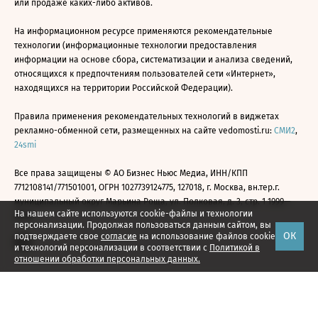
или продаже каких-либо активов.
На информационном ресурсе применяются рекомендательные
технологии (информационные технологии предоставления
информации на основе сбора, систематизации и анализа сведений,
относящихся к предпочтениям пользователей сети «Интернет»,
находящихся на территории Российской Федерации).
Правила применения рекомендательных технологий в виджетах
рекламно-обменной сети, размещенных на сайте vedomosti.ru:
СМИ2
,
24smi
Все права защищены © АО Бизнес Ньюс Медиа, ИНН/КПП
7712108141/771501001, ОГРН 1027739124775, 127018, г. Москва, вн.тер.г.
муниципальный округ Марьина Роща, ул. Полковая, д. 3, стр. 1 1999—
На нашем сайте используются cookie-файлы и технологии
2026
персонализации. Продолжая пользоваться данным сайтом, вы
ОК
подтверждаете свое
согласие
на использование файлов cookie
и технологий персонализации в соответствии с
Политикой в
отношении обработки персональных данных.