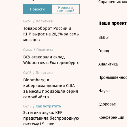
Справочник ко
Новости
Новости
компаний
04:51
/ Политика
Наши проек
Товарооборот России и
КНР вырос на 26,3% за семь
ВЕДЫ
месяцев
04:44
/ Политика
Город
ВСУ атаковали склад
Wildberries в Екатеринбурге
Аналитика
04:15
/ Политика
Промышленнос
Bloomberg: в
киберкомандовании США
Наука
за месяц произошла серия
самоубийств
Здоровье
04:13
/
Как потратить
Эстетика звука: KEF
Конференции
представила беспроводную
систему LS Luxe