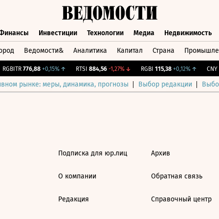
Финансы
Инвестиции
Технологии
Медиа
Недвижимость
ород
Ведомости&
Аналитика
Капитал
Страна
Промышле
а
Финансы
Инвестиции
Технологии
Медиа
Недвижимос
RGBITR
776,88
+0,15%
↑
RTSI
884,56
-1,27%
↓
RGBI
115,38
+0,12%
↑
CNY Б
ивном рынке: меры, динамика, прогнозы
Выбор редакции
Выбо
Подписка для юр.лиц
Архив
О компании
Обратная связь
Редакция
Справочный центр