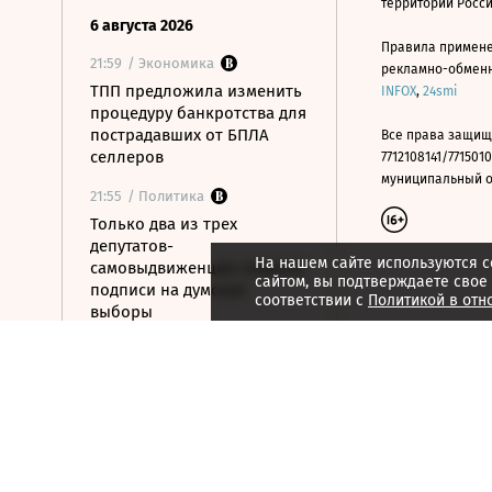
территории Росс
6 августа 2026
Правила примене
21:59
/ Экономика
рекламно-обменно
ТПП предложила изменить
INFOX
,
24smi
процедуру банкротства для
пострадавших от БПЛА
Все права защищ
селлеров
7712108141/7715010
муниципальный окр
21:55
/ Политика
Только два из трех
депутатов-
На нашем сайте используются c
самовыдвиженцев собрали
сайтом, вы подтверждаете свое
подписи на думские
соответствии с
Политикой в отн
выборы
21:53
/ Политика
56% россиян
определились, за кого
проголосуют на выборах в
Госдуму
21:50
/ Общество