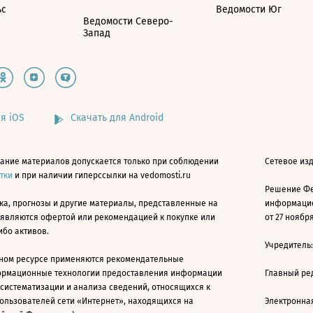
ьс
Ведомости Юг
Ведомости Северо-
Запад
я iOS
Скачать для Android
ание материалов допускается только при соблюдении
Сетевое изд
атки
и при наличии гиперссылки на vedomosti.ru
Решение Фе
ка, прогнозы и другие материалы, представленные на
информацио
 являются офертой или рекомендацией к покупке или
от 27 ноября
ибо активов.
Учредитель
ном ресурсе применяются рекомендательные
ормационные технологии предоставления информации
Главный ре
 систематизации и анализа сведений, относящихся к
ользователей сети «Интернет», находящихся на
Электронна