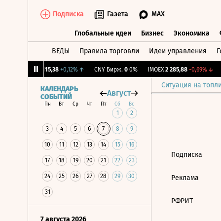
Подписка
Газета
MAX
Глобальные идеи
Бизнес
Экономика
ВЕДЫ
Правила торговли
Идеи управления
Г
Глобальные идеи
Бизнес
Экономик
27%
↓
RGBI
115,38
+0,12%
↑
CNY Бирж.
0
0%
IMOEX
2 285,88
-0,69%
↓
Ситуация на топл
КАЛЕНДАРЬ
Август
СОБЫТИЙ
Пн
Вт
Ср
Чт
Пт
Сб
Вс
1
2
3
4
5
6
7
8
9
10
11
12
13
14
15
16
Подписка
17
18
19
20
21
22
23
24
25
26
27
28
29
30
Реклама
31
РФРИТ
7 августа 2026