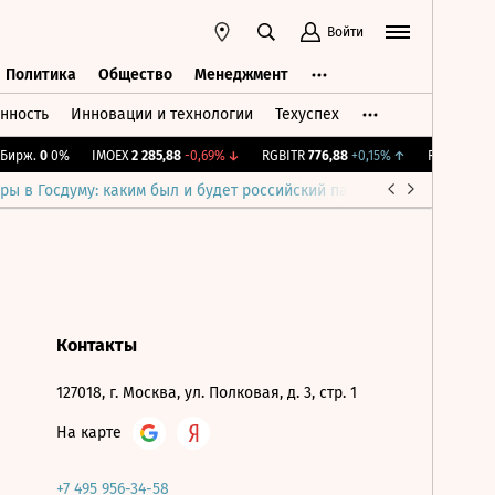
Войти
Политика
Общество
Менеджмент
нность
Инновации и технологии
Техуспех
ть
Политика
Общество
Менеджмент
ирж.
0
0%
IMOEX
2 285,88
-0,69%
↓
RGBITR
776,88
+0,15%
↑
RTSI
884,56
ры в Госдуму: каким был и будет российский парламент
Война н
Контакты
127018, г. Москва, ул. Полковая, д. 3, стр. 1
На карте
+7 495 956-34-58