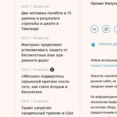
Премия Импул
04:01
/ Общество
Два человека погибли и 15
ранены в результате
стрельбы в школе в
Таиланде
03:57
/ Общество
Скачать дл
Минтранс предложил
устанавливать защиту от
беспилотных атак при
ремонте дорог
Любое использов
правил перепеч
03:42
/ Политика
«Яблоко» подверглось
Новости, аналити
серьезной критике после
данном сайте, не
того, как стало вторым в
продаже каких-л
бюллетене
На информацион
03:20
/ Политика
технологии (инф
Трамп запретил
на основе сбора,
«родильный туризм» в США
предпочтениям п