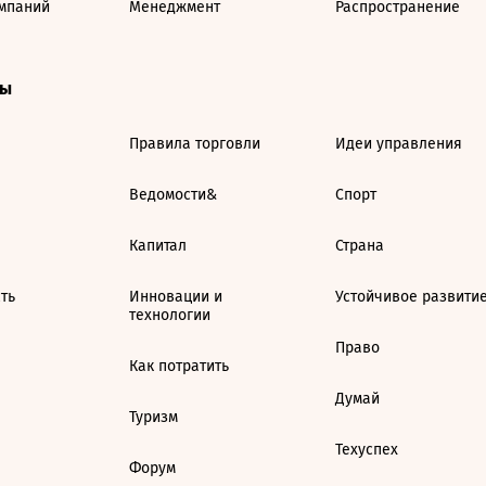
мпаний
Менеджмент
Распространение
ты
Правила торговли
Идеи управления
Ведомости&
Спорт
Капитал
Страна
ть
Инновации и
Устойчивое развити
технологии
Право
Как потратить
Думай
Туризм
Техуспех
Форум