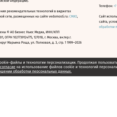
ийской Федерации).
Телефон:
+7
ния рекомендательных технологий в виджетах
й сети, размещенных на сайте vedomosti.ru:
СМИ2
,
Сайт испол
сайта, усл
обработки 
ены © АО Бизнес Ньюс Медиа, ИНН/КПП
01, ОГРН 1027739124775, 127018, г. Москва, вн.тер.г.
уг Марьина Роща, ул. Полковая, д. 3, стр. 1 1999—2026
ookie-файлы и технологии персонализации. Продолжая пользоват
согласие
на использование файлов cookie и технологий персонал
ошении обработки персональных данных.