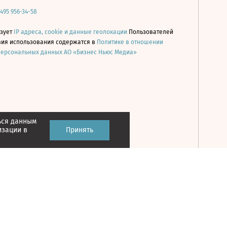
 495 956-34-58
ьзует
IP адреса, cookie и данные геолокации
Пользователей
овия использования содержатся в
Политике в отношении
персональных данных АО «Бизнес Ньюс Медиа»
ься данным
Принять
изации в