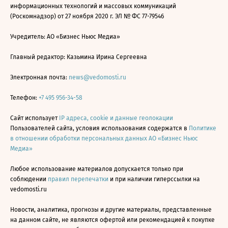
информационных технологий и массовых коммуникаций
(Роскомнадзор) от 27 ноября 2020 г. ЭЛ № ФС 77-79546
Учредитель: АО «Бизнес Ньюс Медиа»
Главный редактор: Казьмина Ирина Сергеевна
Электронная почта:
news@vedomosti.ru
Телефон:
+7 495 956-34-58
Сайт использует
IP адреса, cookie и данные геолокации
Пользователей сайта, условия использования содержатся в
Политике
в отношении обработки персональных данных АО «Бизнес Ньюс
Медиа»
Любое использование материалов допускается только при
соблюдении
правил перепечатки
и при наличии гиперссылки на
vedomosti.ru
Новости, аналитика, прогнозы и другие материалы, представленные
на данном сайте, не являются офертой или рекомендацией к покупке