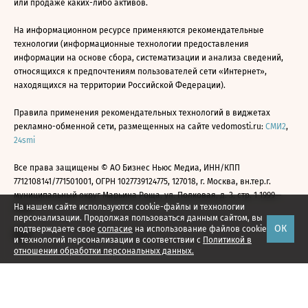
или продаже каких-либо активов.
На информационном ресурсе применяются рекомендательные
технологии (информационные технологии предоставления
информации на основе сбора, систематизации и анализа сведений,
относящихся к предпочтениям пользователей сети «Интернет»,
находящихся на территории Российской Федерации).
Правила применения рекомендательных технологий в виджетах
рекламно-обменной сети, размещенных на сайте vedomosti.ru:
СМИ2
,
24smi
Все права защищены © АО Бизнес Ньюс Медиа, ИНН/КПП
7712108141/771501001, ОГРН 1027739124775, 127018, г. Москва, вн.тер.г.
муниципальный округ Марьина Роща, ул. Полковая, д. 3, стр. 1 1999—
На нашем сайте используются cookie-файлы и технологии
2026
персонализации. Продолжая пользоваться данным сайтом, вы
ОК
подтверждаете свое
согласие
на использование файлов cookie
и технологий персонализации в соответствии с
Политикой в
отношении обработки персональных данных.