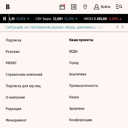
Войти
BI
115,35
+0,18%
↑
CNY Бирж.
12,081
+0,76%
↑
IMOEX
2 285,88
-0,69%
↓
Ситуация на топливном рынке: меры, динамика, прогнозы
Выб
Наши проекты
Подписка
ВЕДЫ
Реклама
Город
РФРИТ
Аналитика
Справочник компаний
Промышленность
Подписка для юр.лиц
Наука
О компании
Здоровье
Редакция
Конференции
Менеджмент