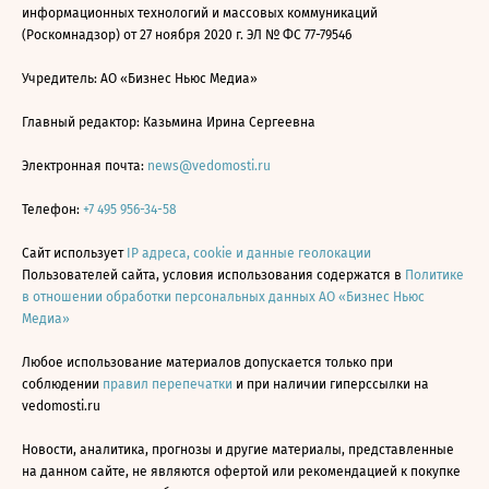
информационных технологий и массовых коммуникаций
(Роскомнадзор) от 27 ноября 2020 г. ЭЛ № ФС 77-79546
Учредитель: АО «Бизнес Ньюс Медиа»
Главный редактор: Казьмина Ирина Сергеевна
Электронная почта:
news@vedomosti.ru
Телефон:
+7 495 956-34-58
Сайт использует
IP адреса, cookie и данные геолокации
Пользователей сайта, условия использования содержатся в
Политике
в отношении обработки персональных данных АО «Бизнес Ньюс
Медиа»
Любое использование материалов допускается только при
соблюдении
правил перепечатки
и при наличии гиперссылки на
vedomosti.ru
Новости, аналитика, прогнозы и другие материалы, представленные
на данном сайте, не являются офертой или рекомендацией к покупке