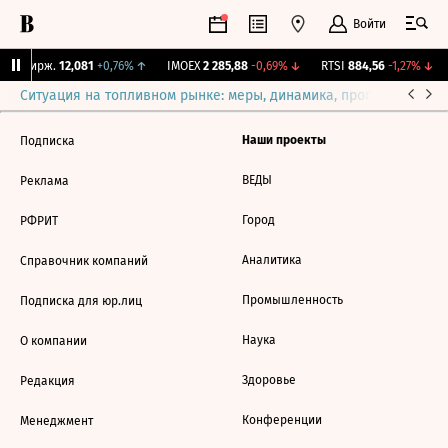
Войти
NY Бирж.
12,081
+0,76%
↑
IMOEX
2 285,88
-0,69%
↓
RTSI
884,56
-1,27%
↓
Ситуация на топливном рынке: меры, динамика, прогнозы
Выб
Наши проекты
Подписка
ВЕДЫ
Реклама
Город
РФРИТ
Аналитика
Справочник компаний
Промышленность
Подписка для юр.лиц
Наука
О компании
Здоровье
Редакция
Конференции
Менеджмент