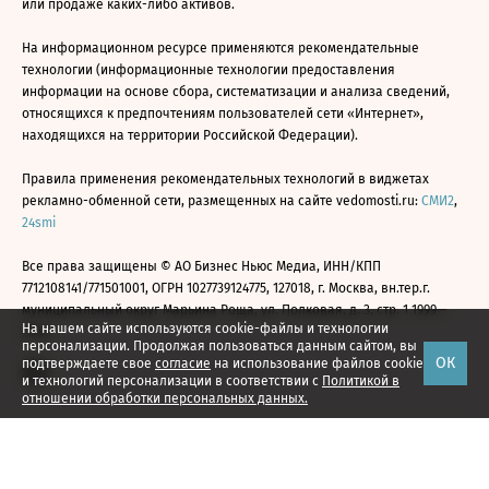
или продаже каких-либо активов.
На информационном ресурсе применяются рекомендательные
технологии (информационные технологии предоставления
информации на основе сбора, систематизации и анализа сведений,
относящихся к предпочтениям пользователей сети «Интернет»,
находящихся на территории Российской Федерации).
Правила применения рекомендательных технологий в виджетах
рекламно-обменной сети, размещенных на сайте vedomosti.ru:
СМИ2
,
24smi
Все права защищены © АО Бизнес Ньюс Медиа, ИНН/КПП
7712108141/771501001, ОГРН 1027739124775, 127018, г. Москва, вн.тер.г.
муниципальный округ Марьина Роща, ул. Полковая, д. 3, стр. 1 1999—
На нашем сайте используются cookie-файлы и технологии
2026
персонализации. Продолжая пользоваться данным сайтом, вы
ОК
подтверждаете свое
согласие
на использование файлов cookie
и технологий персонализации в соответствии с
Политикой в
отношении обработки персональных данных.