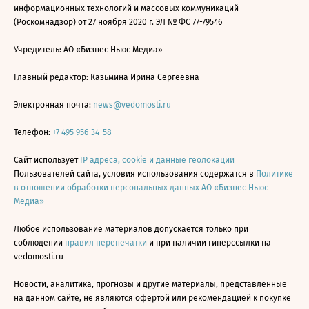
информационных технологий и массовых коммуникаций
(Роскомнадзор) от 27 ноября 2020 г. ЭЛ № ФС 77-79546
Учредитель: АО «Бизнес Ньюс Медиа»
Главный редактор: Казьмина Ирина Сергеевна
Электронная почта:
news@vedomosti.ru
Телефон:
+7 495 956-34-58
Сайт использует
IP адреса, cookie и данные геолокации
Пользователей сайта, условия использования содержатся в
Политике
в отношении обработки персональных данных АО «Бизнес Ньюс
Медиа»
Любое использование материалов допускается только при
соблюдении
правил перепечатки
и при наличии гиперссылки на
vedomosti.ru
Новости, аналитика, прогнозы и другие материалы, представленные
на данном сайте, не являются офертой или рекомендацией к покупке