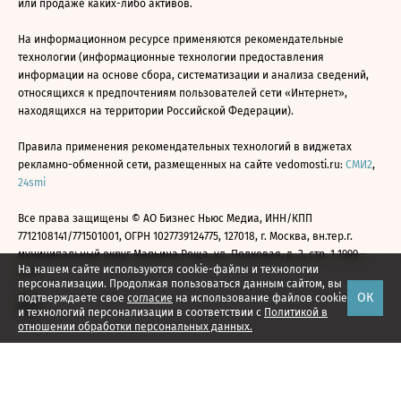
или продаже каких-либо активов.
На информационном ресурсе применяются рекомендательные
технологии (информационные технологии предоставления
информации на основе сбора, систематизации и анализа сведений,
относящихся к предпочтениям пользователей сети «Интернет»,
находящихся на территории Российской Федерации).
Правила применения рекомендательных технологий в виджетах
рекламно-обменной сети, размещенных на сайте vedomosti.ru:
СМИ2
,
24smi
Все права защищены © АО Бизнес Ньюс Медиа, ИНН/КПП
7712108141/771501001, ОГРН 1027739124775, 127018, г. Москва, вн.тер.г.
муниципальный округ Марьина Роща, ул. Полковая, д. 3, стр. 1 1999—
На нашем сайте используются cookie-файлы и технологии
2026
персонализации. Продолжая пользоваться данным сайтом, вы
ОК
подтверждаете свое
согласие
на использование файлов cookie
и технологий персонализации в соответствии с
Политикой в
отношении обработки персональных данных.