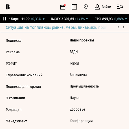
Войти
CNY Бирж.
11,99
+0,33%
↑
IMOEX
2 301,65
+1,43%
↑
RTSI
895,93
+1,68%
↑
Ситуация на топливном рынке: меры, динамика, прогнозы
Выб
Наши проекты
Подписка
ВЕДЫ
Реклама
Город
РФРИТ
Аналитика
Справочник компаний
Промышленность
Подписка для юр.лиц
Наука
О компании
Здоровье
Редакция
Конференции
Менеджмент