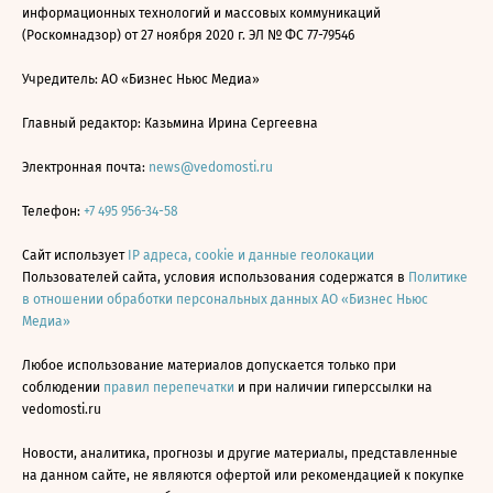
информационных технологий и массовых коммуникаций
(Роскомнадзор) от 27 ноября 2020 г. ЭЛ № ФС 77-79546
Учредитель: АО «Бизнес Ньюс Медиа»
Главный редактор: Казьмина Ирина Сергеевна
Электронная почта:
news@vedomosti.ru
Телефон:
+7 495 956-34-58
Сайт использует
IP адреса, cookie и данные геолокации
Пользователей сайта, условия использования содержатся в
Политике
в отношении обработки персональных данных АО «Бизнес Ньюс
Медиа»
Любое использование материалов допускается только при
соблюдении
правил перепечатки
и при наличии гиперссылки на
vedomosti.ru
Новости, аналитика, прогнозы и другие материалы, представленные
на данном сайте, не являются офертой или рекомендацией к покупке