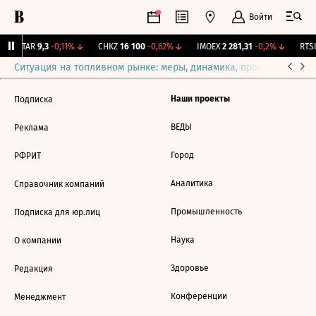
Войти
UTAR
9,3
-0,11%
↓
CHKZ
16 100
-0,62%
↓
IMOEX
2 281,31
-0,2%
↓
RTSI
Ситуация на топливном рынке: меры, динамика, прогнозы
Выб
Наши проекты
Подписка
ВЕДЫ
Реклама
Город
РФРИТ
Аналитика
Справочник компаний
Промышленность
Подписка для юр.лиц
Наука
О компании
Здоровье
Редакция
Конференции
Менеджмент