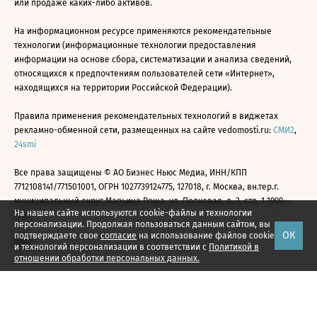
или продаже каких-либо активов.
На информационном ресурсе применяются рекомендательные
технологии (информационные технологии предоставления
информации на основе сбора, систематизации и анализа сведений,
относящихся к предпочтениям пользователей сети «Интернет»,
находящихся на территории Российской Федерации).
Правила применения рекомендательных технологий в виджетах
рекламно-обменной сети, размещенных на сайте vedomosti.ru:
СМИ2
,
24smi
Все права защищены © АО Бизнес Ньюс Медиа, ИНН/КПП
7712108141/771501001, ОГРН 1027739124775, 127018, г. Москва, вн.тер.г.
муниципальный округ Марьина Роща, ул. Полковая, д. 3, стр. 1 1999—
На нашем сайте используются cookie-файлы и технологии
2026
персонализации. Продолжая пользоваться данным сайтом, вы
ОК
подтверждаете свое
согласие
на использование файлов cookie
и технологий персонализации в соответствии с
Политикой в
отношении обработки персональных данных.