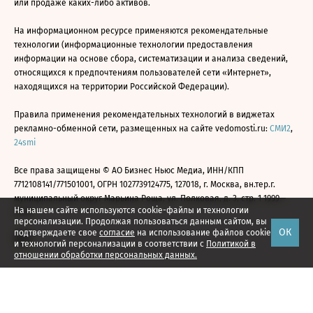
или продаже каких-либо активов.
На информационном ресурсе применяются рекомендательные
технологии (информационные технологии предоставления
информации на основе сбора, систематизации и анализа сведений,
относящихся к предпочтениям пользователей сети «Интернет»,
находящихся на территории Российской Федерации).
Правила применения рекомендательных технологий в виджетах
рекламно-обменной сети, размещенных на сайте vedomosti.ru:
СМИ2
,
24smi
Все права защищены © АО Бизнес Ньюс Медиа, ИНН/КПП
7712108141/771501001, ОГРН 1027739124775, 127018, г. Москва, вн.тер.г.
муниципальный округ Марьина Роща, ул. Полковая, д. 3, стр. 1 1999—
На нашем сайте используются cookie-файлы и технологии
2026
персонализации. Продолжая пользоваться данным сайтом, вы
ОК
подтверждаете свое
согласие
на использование файлов cookie
и технологий персонализации в соответствии с
Политикой в
отношении обработки персональных данных.