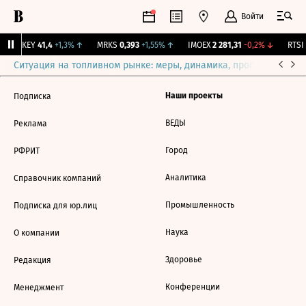
Войти
OKEY
41,4
+1,3%
↑
MRKS
0,393
+1,55%
↑
IMOEX
2 281,31
-0,2%
↓
RTSI
Ситуация на топливном рынке: меры, динамика, прогнозы
Выб
Наши проекты
Подписка
ВЕДЫ
Реклама
Город
РФРИТ
Аналитика
Справочник компаний
Промышленность
Подписка для юр.лиц
Наука
О компании
Здоровье
Редакция
Конференции
Менеджмент