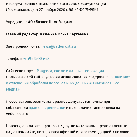
информационных технологий и массовых коммуникаций
(Роскомнадзор) от 27 ноября 2020 г. ЭЛ № ФС 77-79546
Учредитель: АО «Бизнес Ньюс Медиа»
Главный редактор: Казьмина Ирина Сергеевна
Электронная почта:
news@vedomosti.ru
Телефон:
+7 495 956-34-58
Сайт использует
IP адреса, cookie и данные геолокации
Пользователей сайта, условия использования содержатся в
Политике
в отношении обработки персональных данных АО «Бизнес Ньюс
Медиа»
Любое использование материалов допускается только при
соблюдении
правил перепечатки
и при наличии гиперссылки на
vedomosti.ru
Новости, аналитика, прогнозы и другие материалы, представленные
на данном сайте, не являются офертой или рекомендацией к покупке