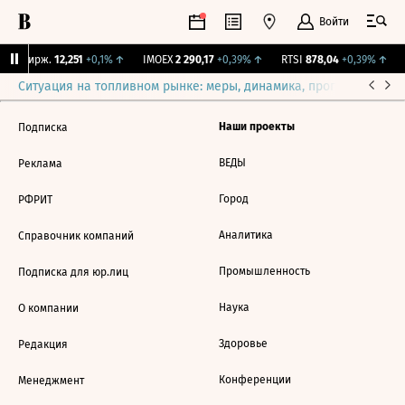
Войти
NY Бирж.
12,251
+0,1%
↑
IMOEX
2 290,17
+0,39%
↑
RTSI
878,04
+0,39%
↑
Ситуация на топливном рынке: меры, динамика, прогнозы
Выб
Наши проекты
Подписка
ВЕДЫ
Реклама
Город
РФРИТ
Аналитика
Справочник компаний
Промышленность
Подписка для юр.лиц
Наука
О компании
Здоровье
Редакция
Конференции
Менеджмент