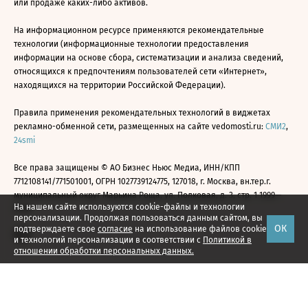
или продаже каких-либо активов.
На информационном ресурсе применяются рекомендательные
технологии (информационные технологии предоставления
информации на основе сбора, систематизации и анализа сведений,
относящихся к предпочтениям пользователей сети «Интернет»,
находящихся на территории Российской Федерации).
Правила применения рекомендательных технологий в виджетах
рекламно-обменной сети, размещенных на сайте vedomosti.ru:
СМИ2
,
24smi
Все права защищены © АО Бизнес Ньюс Медиа, ИНН/КПП
7712108141/771501001, ОГРН 1027739124775, 127018, г. Москва, вн.тер.г.
муниципальный округ Марьина Роща, ул. Полковая, д. 3, стр. 1 1999—
На нашем сайте используются cookie-файлы и технологии
2026
персонализации. Продолжая пользоваться данным сайтом, вы
ОК
подтверждаете свое
согласие
на использование файлов cookie
и технологий персонализации в соответствии с
Политикой в
отношении обработки персональных данных.