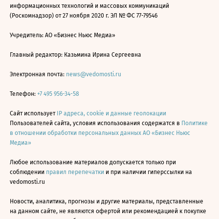
информационных технологий и массовых коммуникаций
(Роскомнадзор) от 27 ноября 2020 г. ЭЛ № ФС 77-79546
Учредитель: АО «Бизнес Ньюс Медиа»
Главный редактор: Казьмина Ирина Сергеевна
Электронная почта:
news@vedomosti.ru
Телефон:
+7 495 956-34-58
Сайт использует
IP адреса, cookie и данные геолокации
Пользователей сайта, условия использования содержатся в
Политике
в отношении обработки персональных данных АО «Бизнес Ньюс
Медиа»
Любое использование материалов допускается только при
соблюдении
правил перепечатки
и при наличии гиперссылки на
vedomosti.ru
Новости, аналитика, прогнозы и другие материалы, представленные
на данном сайте, не являются офертой или рекомендацией к покупке