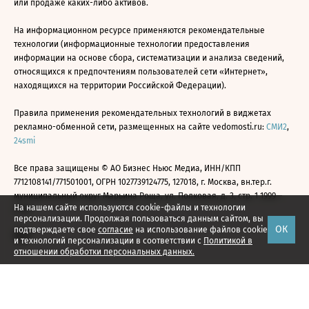
или продаже каких-либо активов.
На информационном ресурсе применяются рекомендательные
технологии (информационные технологии предоставления
информации на основе сбора, систематизации и анализа сведений,
относящихся к предпочтениям пользователей сети «Интернет»,
находящихся на территории Российской Федерации).
Правила применения рекомендательных технологий в виджетах
рекламно-обменной сети, размещенных на сайте vedomosti.ru:
СМИ2
,
24smi
Все права защищены © АО Бизнес Ньюс Медиа, ИНН/КПП
7712108141/771501001, ОГРН 1027739124775, 127018, г. Москва, вн.тер.г.
муниципальный округ Марьина Роща, ул. Полковая, д. 3, стр. 1 1999—
На нашем сайте используются cookie-файлы и технологии
2026
персонализации. Продолжая пользоваться данным сайтом, вы
ОК
подтверждаете свое
согласие
на использование файлов cookie
и технологий персонализации в соответствии с
Политикой в
отношении обработки персональных данных.