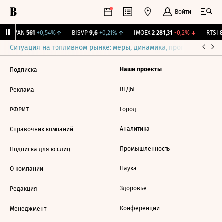
Войти
AVAN
561
+0,54%
↑
BISVP
9,6
+0,21%
↑
IMOEX
2 281,31
-0,2%
↓
RTSI
8
Ситуация на топливном рынке: меры, динамика, прогнозы
Выб
Наши проекты
Подписка
ВЕДЫ
Реклама
Город
РФРИТ
Аналитика
Справочник компаний
Промышленность
Подписка для юр.лиц
Наука
О компании
Здоровье
Редакция
Конференции
Менеджмент