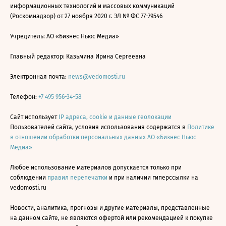
информационных технологий и массовых коммуникаций
(Роскомнадзор) от 27 ноября 2020 г. ЭЛ № ФС 77-79546
Учредитель: АО «Бизнес Ньюс Медиа»
Главный редактор: Казьмина Ирина Сергеевна
Электронная почта:
news@vedomosti.ru
Телефон:
+7 495 956-34-58
Сайт использует
IP адреса, cookie и данные геолокации
Пользователей сайта, условия использования содержатся в
Политике
в отношении обработки персональных данных АО «Бизнес Ньюс
Медиа»
Любое использование материалов допускается только при
соблюдении
правил перепечатки
и при наличии гиперссылки на
vedomosti.ru
Новости, аналитика, прогнозы и другие материалы, представленные
на данном сайте, не являются офертой или рекомендацией к покупке