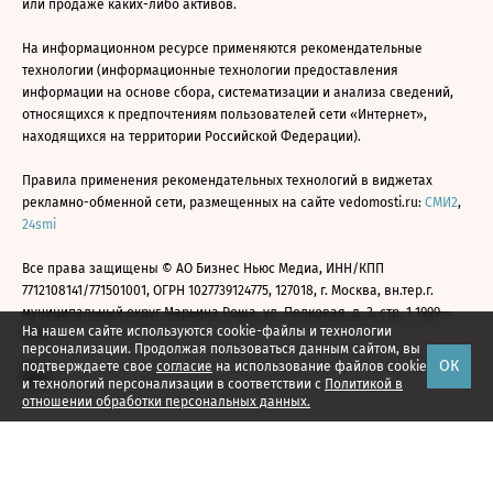
или продаже каких-либо активов.
На информационном ресурсе применяются рекомендательные
технологии (информационные технологии предоставления
информации на основе сбора, систематизации и анализа сведений,
относящихся к предпочтениям пользователей сети «Интернет»,
находящихся на территории Российской Федерации).
Правила применения рекомендательных технологий в виджетах
рекламно-обменной сети, размещенных на сайте vedomosti.ru:
СМИ2
,
24smi
Все права защищены © АО Бизнес Ньюс Медиа, ИНН/КПП
7712108141/771501001, ОГРН 1027739124775, 127018, г. Москва, вн.тер.г.
муниципальный округ Марьина Роща, ул. Полковая, д. 3, стр. 1 1999—
На нашем сайте используются cookie-файлы и технологии
2026
персонализации. Продолжая пользоваться данным сайтом, вы
ОК
подтверждаете свое
согласие
на использование файлов cookie
и технологий персонализации в соответствии с
Политикой в
отношении обработки персональных данных.