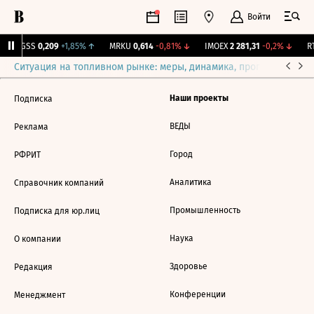
Войти
RGSS
0,209
+1,85%
↑
MRKU
0,614
-0,81%
↓
IMOEX
2 281,31
-0,2%
↓
RT
Ситуация на топливном рынке: меры, динамика, прогнозы
Выб
Наши проекты
Подписка
ВЕДЫ
Реклама
Город
РФРИТ
Аналитика
Справочник компаний
Промышленность
Подписка для юр.лиц
Наука
О компании
Здоровье
Редакция
Конференции
Менеджмент