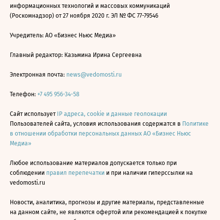
информационных технологий и массовых коммуникаций
(Роскомнадзор) от 27 ноября 2020 г. ЭЛ № ФС 77-79546
Учредитель: АО «Бизнес Ньюс Медиа»
Главный редактор: Казьмина Ирина Сергеевна
Электронная почта:
news@vedomosti.ru
Телефон:
+7 495 956-34-58
Сайт использует
IP адреса, cookie и данные геолокации
Пользователей сайта, условия использования содержатся в
Политике
в отношении обработки персональных данных АО «Бизнес Ньюс
Медиа»
Любое использование материалов допускается только при
соблюдении
правил перепечатки
и при наличии гиперссылки на
vedomosti.ru
Новости, аналитика, прогнозы и другие материалы, представленные
на данном сайте, не являются офертой или рекомендацией к покупке