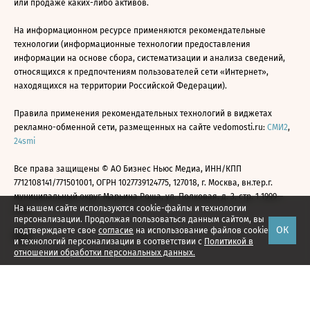
или продаже каких-либо активов.
На информационном ресурсе применяются рекомендательные
технологии (информационные технологии предоставления
информации на основе сбора, систематизации и анализа сведений,
относящихся к предпочтениям пользователей сети «Интернет»,
находящихся на территории Российской Федерации).
Правила применения рекомендательных технологий в виджетах
рекламно-обменной сети, размещенных на сайте vedomosti.ru:
СМИ2
,
24smi
Все права защищены © АО Бизнес Ньюс Медиа, ИНН/КПП
7712108141/771501001, ОГРН 1027739124775, 127018, г. Москва, вн.тер.г.
муниципальный округ Марьина Роща, ул. Полковая, д. 3, стр. 1 1999—
На нашем сайте используются cookie-файлы и технологии
2026
персонализации. Продолжая пользоваться данным сайтом, вы
ОК
подтверждаете свое
согласие
на использование файлов cookie
и технологий персонализации в соответствии с
Политикой в
отношении обработки персональных данных.