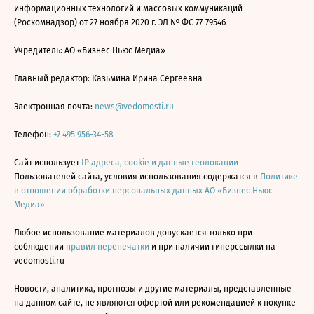
информационных технологий и массовых коммуникаций
(Роскомнадзор) от 27 ноября 2020 г. ЭЛ № ФС 77-79546
Учредитель: АО «Бизнес Ньюс Медиа»
Главный редактор: Казьмина Ирина Сергеевна
Электронная почта:
news@vedomosti.ru
Телефон:
+7 495 956-34-58
Сайт использует
IP адреса, cookie и данные геолокации
Пользователей сайта, условия использования содержатся в
Политике
в отношении обработки персональных данных АО «Бизнес Ньюс
Медиа»
Любое использование материалов допускается только при
соблюдении
правил перепечатки
и при наличии гиперссылки на
vedomosti.ru
Новости, аналитика, прогнозы и другие материалы, представленные
на данном сайте, не являются офертой или рекомендацией к покупке