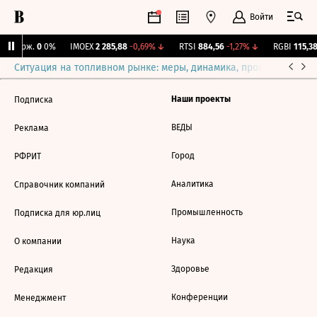
Войти
Y Бирж.
0
0%
IMOEX
2 285,88
-0,69%
↓
RTSI
884,56
-1,27%
↓
RGBI
115,38
Ситуация на топливном рынке: меры, динамика, прогнозы
Выб
Наши проекты
Подписка
ВЕДЫ
Реклама
Город
РФРИТ
Аналитика
Справочник компаний
Промышленность
Подписка для юр.лиц
Наука
О компании
Здоровье
Редакция
Конференции
Менеджмент