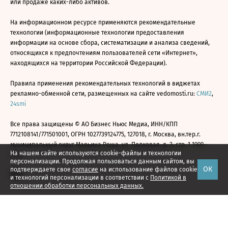
или продаже каких-либо активов.
На информационном ресурсе применяются рекомендательные
технологии (информационные технологии предоставления
информации на основе сбора, систематизации и анализа сведений,
относящихся к предпочтениям пользователей сети «Интернет»,
находящихся на территории Российской Федерации).
Правила применения рекомендательных технологий в виджетах
рекламно-обменной сети, размещенных на сайте vedomosti.ru:
СМИ2
,
24smi
Все права защищены © АО Бизнес Ньюс Медиа, ИНН/КПП
7712108141/771501001, ОГРН 1027739124775, 127018, г. Москва, вн.тер.г.
муниципальный округ Марьина Роща, ул. Полковая, д. 3, стр. 1 1999—
На нашем сайте используются cookie-файлы и технологии
2026
персонализации. Продолжая пользоваться данным сайтом, вы
ОК
подтверждаете свое
согласие
на использование файлов cookie
и технологий персонализации в соответствии с
Политикой в
отношении обработки персональных данных.