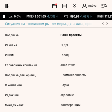
Войти
NY Бирж.
0
0%
IMOEX
2 301,65
+1,43%
↑
RTSI
895,93
+1,68%
↑
RGBI
115,37
Ситуация на топливном рынке: меры, динамика, прогнозы
Выб
Наши проекты
Подписка
ВЕДЫ
Реклама
Город
РФРИТ
Аналитика
Справочник компаний
Промышленность
Подписка для юр.лиц
Наука
О компании
Здоровье
Редакция
Конференции
Менеджмент