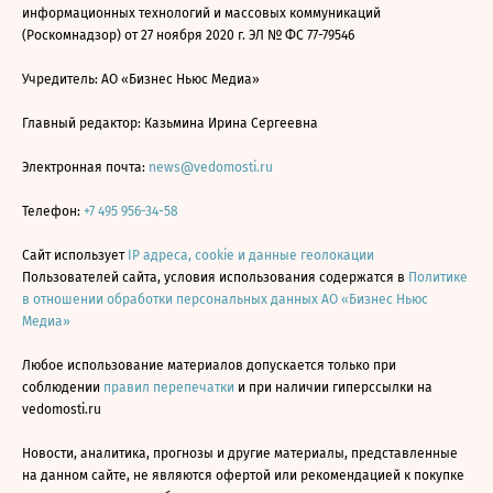
информационных технологий и массовых коммуникаций
(Роскомнадзор) от 27 ноября 2020 г. ЭЛ № ФС 77-79546
Учредитель: АО «Бизнес Ньюс Медиа»
Главный редактор: Казьмина Ирина Сергеевна
Электронная почта:
news@vedomosti.ru
Телефон:
+7 495 956-34-58
Сайт использует
IP адреса, cookie и данные геолокации
Пользователей сайта, условия использования содержатся в
Политике
в отношении обработки персональных данных АО «Бизнес Ньюс
Медиа»
Любое использование материалов допускается только при
соблюдении
правил перепечатки
и при наличии гиперссылки на
vedomosti.ru
Новости, аналитика, прогнозы и другие материалы, представленные
на данном сайте, не являются офертой или рекомендацией к покупке