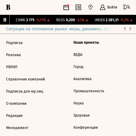
Войти
31%
↑
CHMK
3 175
-0,31%
↓
RGSS
0,209
-0,1%
↓
IMOEX
2 281,31
-0,2%
↓
Ситуация на топливном рынке: меры, динамика, прогнозы
Выб
Наши проекты
Подписка
ВЕДЫ
Реклама
Город
РФРИТ
Аналитика
Справочник компаний
Промышленность
Подписка для юр.лиц
Наука
О компании
Здоровье
Редакция
Конференции
Менеджмент