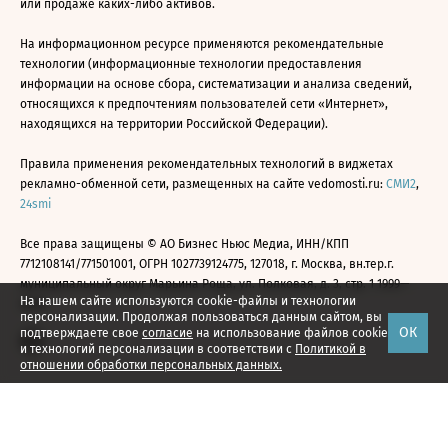
или продаже каких-либо активов.
На информационном ресурсе применяются рекомендательные
технологии (информационные технологии предоставления
информации на основе сбора, систематизации и анализа сведений,
относящихся к предпочтениям пользователей сети «Интернет»,
находящихся на территории Российской Федерации).
Правила применения рекомендательных технологий в виджетах
рекламно-обменной сети, размещенных на сайте vedomosti.ru:
СМИ2
,
24smi
Все права защищены © АО Бизнес Ньюс Медиа, ИНН/КПП
7712108141/771501001, ОГРН 1027739124775, 127018, г. Москва, вн.тер.г.
муниципальный округ Марьина Роща, ул. Полковая, д. 3, стр. 1 1999—
На нашем сайте используются cookie-файлы и технологии
2026
персонализации. Продолжая пользоваться данным сайтом, вы
ОК
подтверждаете свое
согласие
на использование файлов cookie
и технологий персонализации в соответствии с
Политикой в
отношении обработки персональных данных.