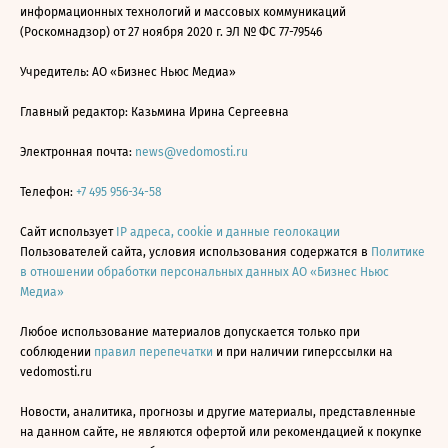
информационных технологий и массовых коммуникаций
(Роскомнадзор) от 27 ноября 2020 г. ЭЛ № ФС 77-79546
Учредитель: АО «Бизнес Ньюс Медиа»
Главный редактор: Казьмина Ирина Сергеевна
Электронная почта:
news@vedomosti.ru
Телефон:
+7 495 956-34-58
Сайт использует
IP адреса, cookie и данные геолокации
Пользователей сайта, условия использования содержатся в
Политике
в отношении обработки персональных данных АО «Бизнес Ньюс
Медиа»
Любое использование материалов допускается только при
соблюдении
правил перепечатки
и при наличии гиперссылки на
vedomosti.ru
Новости, аналитика, прогнозы и другие материалы, представленные
на данном сайте, не являются офертой или рекомендацией к покупке